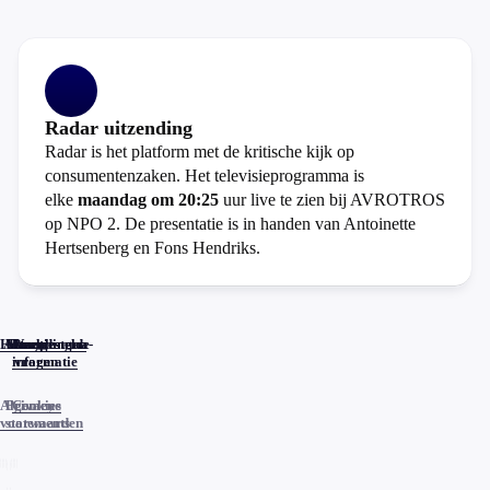
Radar uitzending
Radar is het platform met de kritische kijk op
consumentenzaken. Het televisieprogramma is
elke
maandag om 20:25
uur live te zien bij AVROTROS
op NPO 2. De presentatie is in handen van Antoinette
Hertsenberg en Fons Hendriks.
Home
Actueel
Uitzendingen
Reacties
Programma-
Veelgestelde
informatie
vragen
Algemene
Privacy
Cookies
voorwaarden
statements