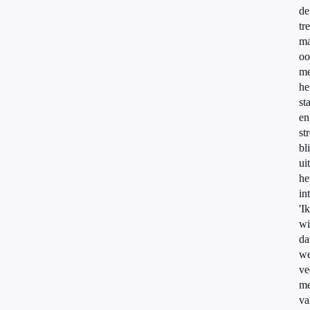
de
tre
ma
oo
me
he
st
en
st
bli
uit
he
in
'Ik
wi
da
w
ve
me
va