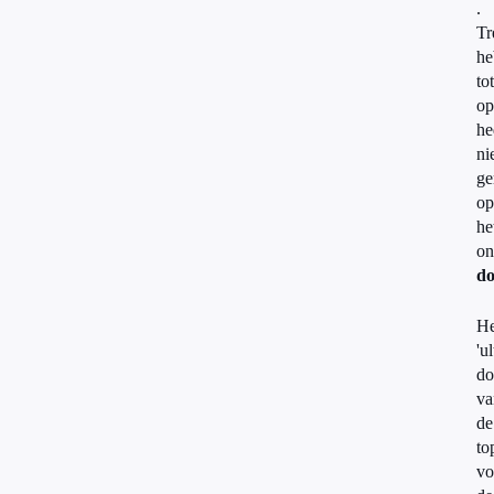
.
Tr
he
tot
op
he
ni
ge
op
he
on
do
He
'u
do
va
de
to
vo