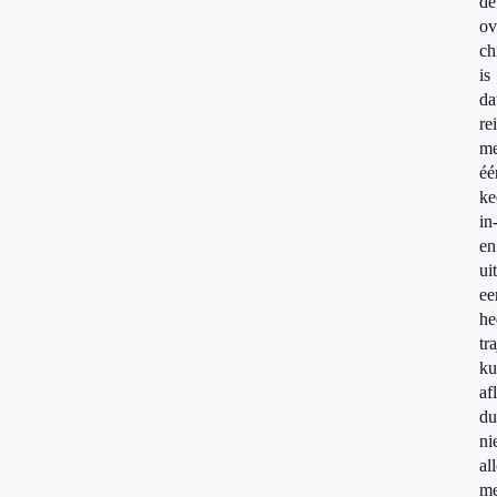
de
ov
ch
is
da
re
me
éé
ke
in
en
ui
ee
he
tr
ku
af
du
ni
al
me