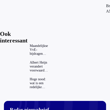
Br
A
Ook
interessant
Maandelijkse
VvE-
bijdragen
stijgen: heeft
dat invloed
Albert Heijn
op je
verandert
hypotheek?
voorwaarden
koopzegels:
mag dat
Hoge nood:
zomaar?
wat is een
redelijke
prijs voor
een openbaar
toilet?
Radar nieuwsbrief