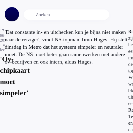
17-
'Dat constante in- en uitchecken kun je bijna niet maken
Re
06-
zi
naar de reiziger', vindt NS-topman Timo Huges. Hij stelt
2014
he
1
min.
dinsdag in Metro dat het systeem simpeler en neutraler
leestijd
ee
moet. De NS moet beter gaan samenwerken met andere
'Ov-
me
ov-bedrijven en ook intern, aldus Huges.
de
chipkaart
to
Vo
moet
w
bl
simpeler'
uit
ee
Ra
Te
en
da