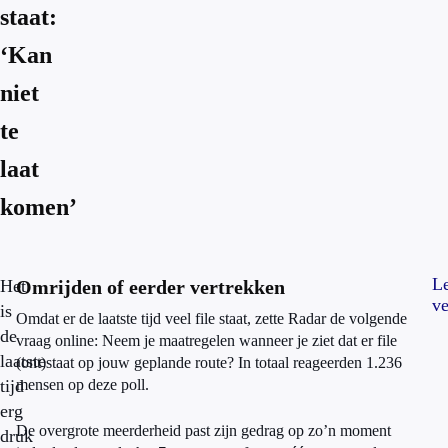
staat:
‘Kan
niet
te
laat
komen’
L
Het
Omrijden of eerder vertrekken
ve
is
Omdat er de laatste tijd veel file staat, zette Radar de volgende
de
vraag online: Neem je maatregelen wanneer je ziet dat er file
laatste
(ont)staat op jouw geplande route? In totaal reageerden 1.236
tijd
mensen op deze poll.
erg
De overgrote meerderheid past zijn gedrag op zo’n moment
druk