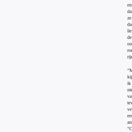
en
da
ze
da
li
de
oo
ro
ri
“M
ki
ik
ni
va
te
ve
ee
an
“