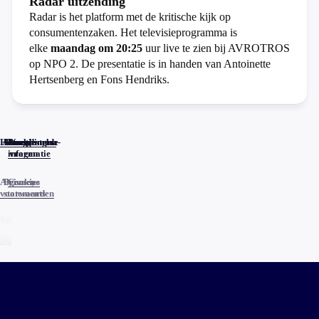
Radar uitzending
Radar is het platform met de kritische kijk op
consumentenzaken. Het televisieprogramma is
elke
maandag om 20:25
uur live te zien bij AVROTROS
op NPO 2. De presentatie is in handen van Antoinette
Hertsenberg en Fons Hendriks.
Home
Actueel
Uitzendingen
Reacties
Programma-
Veelgestelde
informatie
vragen
Algemene
Privacy
Cookies
voorwaarden
statements