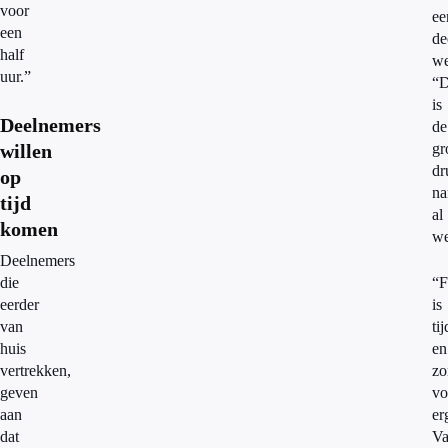
voor
ee
een
de
half
we
uur.”
“
is
Deelnemers
de
willen
gr
dr
op
na
tijd
al
komen
w
Deelnemers
die
“F
eerder
is
van
ti
huis
en
vertrekken,
zo
geven
vo
aan
er
dat
Va