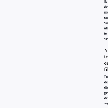
ik
de
mo
o
va
af
te
ve
N
i
o
fi
D
de
di
g
de
w