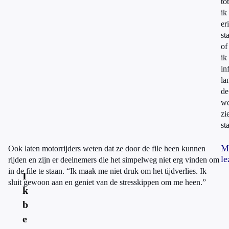
to
ik
er
st
of
ik
in
la
de
w
zi
st
M
Ook laten motorrijders weten dat ze door de file heen kunnen
le
rijden en zijn er deelnemers die het simpelweg niet erg vinden om
in de file te staan. “Ik maak me niet druk om het tijdverlies. Ik
I
sluit gewoon aan en geniet van de stresskippen om me heen.”
k
b
e