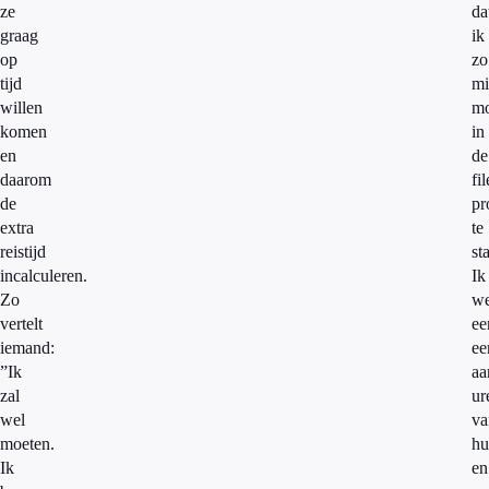
ze
da
graag
ik
op
zo
tijd
mi
willen
mo
komen
in
en
de
daarom
fil
de
pr
extra
te
reistijd
st
incalculeren.
Ik
Zo
we
vertelt
ee
iemand:
ee
”Ik
aa
zal
ur
wel
va
moeten.
hu
Ik
en