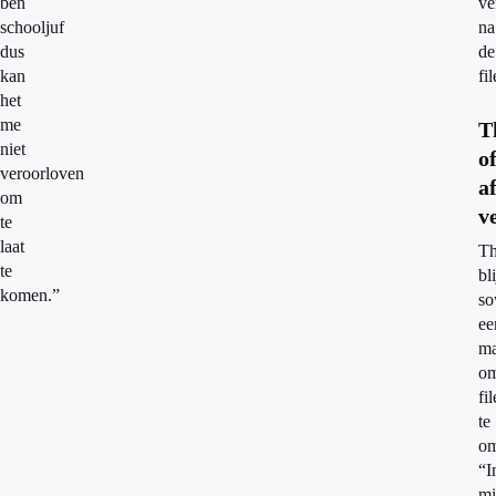
ben
ve
schooljuf
na
dus
de
kan
fil
het
me
T
niet
o
veroorloven
a
om
v
te
laat
Th
te
bli
komen.”
so
ee
ma
o
fil
te
om
“I
mi