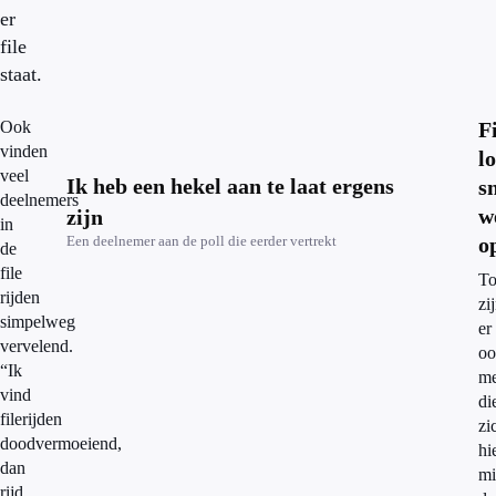
er
file
staat.
Ook
F
vinden
lo
veel
Ik heb een hekel aan te laat ergens
s
deelnemers
w
zijn
in
Een deelnemer aan de poll die eerder vertrekt
o
de
file
To
rijden
zi
simpelweg
er
vervelend.
oo
“Ik
me
vind
di
filerijden
zi
doodvermoeiend,
hi
dan
mi
rijd