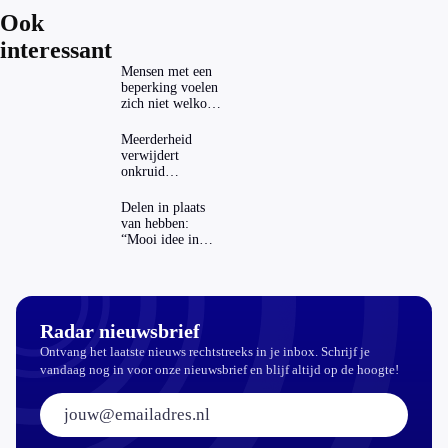
Ook
interessant
Mensen met een
beperking voelen
zich niet welkom
op festivals
Meerderheid
verwijdert
onkruid
milieuvriendelijk:
‘Kwestie van
Delen in plaats
bijhouden’
van hebben:
“Mooi idee in
theorie”
Radar nieuwsbrief
Ontvang het laatste nieuws rechtstreeks in je inbox. Schrijf je
vandaag nog in voor onze nieuwsbrief en blijf altijd op de hoogte!
E-mailadres: