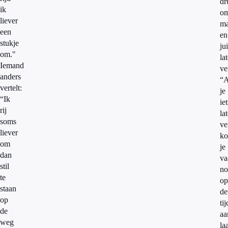
dr
ik
o
liever
m
een
en
stukje
jui
om."
la
Iemand
ve
anders
“A
vertelt:
je
“Ik
iet
rij
la
soms
ve
liever
k
om
je
dan
va
stil
no
te
op
staan
de
op
tij
de
aa
weg
la