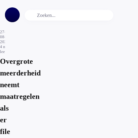
27-
08-
2024
4
min.
leestijd
Overgrote
meerderheid
neemt
maatregelen
als
er
file