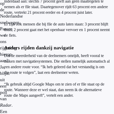
inderdaad aan: slechts 7 procent geeft aan géén maatregelen te
op
nemen als er file staat. Daartegenover rijdt 63 procent een andere
de
route, vertrekt 21 procent eerder en 4 procent juist later.
Nederlandse
snelwegen.
Er zijn ook mensen die bij file de auto laten staan: 3 procent blijft
Passen
thuis, 2 procent gaat met het openbaar vervoer en 1 procent neemt
we
de fiets.
ons
Anders rijden dankzij navigatie
rijgedrag
hierop
Dat de meerderheid van de deelnemers omrijdt, heeft vooral te
aan?
maken met navigatiesystemen. Die stellen namelijk automatisch al
Ja,
een andere route voor. “Ik heb geleerd dat het verstandig is om
die route te volgen”, laat een deelnemer weten.
blijkt
uit
“Ik gebruik altijd Google Maps om te zien of er file staat op de
een
route. Wanneer deze er wel staat, dan neem ik de alternatieve
poll
route die Maps aangeeft”, vertelt een ander.
van
Radar
.
Een