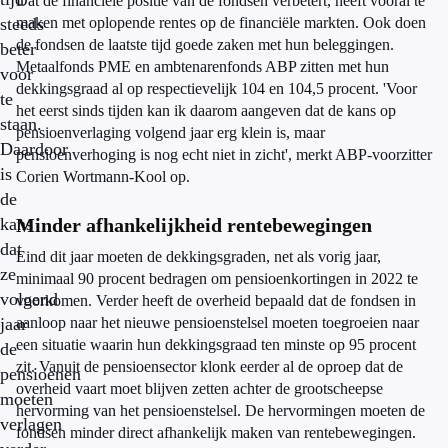
Dat de financiële positie van de fondsen verbetert, heeft vooral te
steeds
maken met oplopende rentes op de financiële markten. Ook doen
de fondsen de laatste tijd goede zaken met hun beleggingen.
beter
Metaalfonds PME en ambtenarenfonds ABP zitten met hun
voor
dekkingsgraad al op respectievelijk 104 en 104,5 procent. 'Voor
te
het eerst sinds tijden kan ik daarom aangeven dat de kans op
staan.
pensioenverlaging volgend jaar erg klein is, maar
Daardoor
pensioenverhoging is nog echt niet in zicht', merkt ABP-voorzitter
is
Corien Wortmann-Kool op.
de
kans
Minder afhankelijkheid rentebewegingen
dat
Eind dit jaar moeten de dekkingsgraden, net als vorig jaar,
ze
minimaal 90 procent bedragen om pensioenkortingen in 2022 te
volgend
voorkomen. Verder heeft de overheid bepaald dat de fondsen in
jaar
aanloop naar het nieuwe pensioenstelsel moeten toegroeien naar
een situatie waarin hun dekkingsgraad ten minste op 95 procent
de
zit. Vanuit de pensioensector klonk eerder al de oproep dat de
pensioenen
overheid vaart moet blijven zetten achter de grootscheepse
moeten
hervorming van het pensioenstelsel. De hervormingen moeten de
verlagen
fondsen minder direct afhankelijk maken van rentebewegingen.