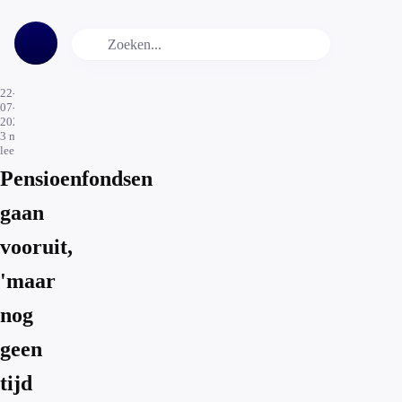
22-
07-
2021
3
min.
leestijd
Pensioenfondsen
gaan
vooruit,
'maar
nog
geen
tijd