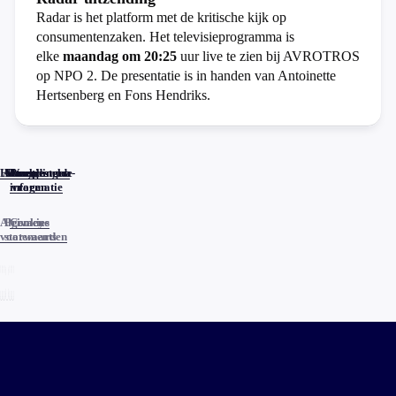
Radar is het platform met de kritische kijk op
consumentenzaken. Het televisieprogramma is
elke
maandag om 20:25
uur live te zien bij AVROTROS
op NPO 2. De presentatie is in handen van Antoinette
Hertsenberg en Fons Hendriks.
Home
Actueel
Uitzendingen
Reacties
Programma-
Veelgestelde
informatie
vragen
Algemene
Privacy
Cookies
voorwaarden
statements