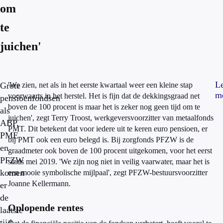
om
te
juichen'
L
Grote
'We zien, net als in het eerste kwartaal weer een kleine stap
m
voorwaarts in het herstel. Het is fijn dat de dekkingsgraad net
pensioenfondsen
boven de 100 procent is maar het is zeker nog geen tijd om te
als
juichen', zegt Terry Troost, werkgeversvoorzitter van metaalfonds
ABP,
PMT. Dit betekent dat voor iedere uit te keren euro pensioen, er
PME
bij PMT ook een euro belegd is. Bij zorgfonds PFZW is de
en
graadmeter ook boven de 100 procent uitgekomen, voor het eerst
PFZW
sinds mei 2019. 'We zijn nog niet in veilig vaarwater, maar het is
komen
een mooie symbolische mijlpaal', zegt PFZW-bestuursvoorzitter
Joanne Kellermann.
er
de
Oplopende rentes
laatste
tijd