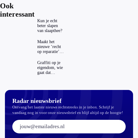
Ook
interessant
Kun je echt
beter slapen
van slaapthee?
Maakt het
nieuwe ‘recht
op reparatie’
repareren ook
echt
Graffiti op je
aantrekkelijker?
eigendom, wie
gaat dat
betalen?
Radar nieuwsbrief
Ontvang het laatste nieuws rechtstreeks in je inbox. Schrijf je
vandaag nog in voor onze nieuwsbrief en blijf altijd op de hoogte!
E-mailadres: