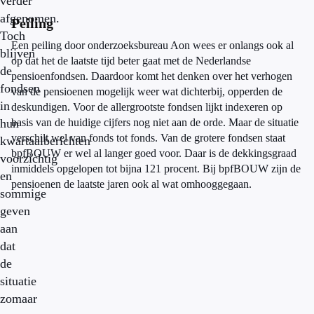
verder
afgenomen.
Peiling
Toch
Een peiling door onderzoeksbureau Aon wees er onlangs ook al
blijven
op dat het de laatste tijd beter gaat met de Nederlandse
de
pensioenfondsen. Daardoor komt het denken over het verhogen
fondsen
van de pensioenen mogelijk weer wat dichterbij, opperden de
in
deskundigen. Voor de allergrootste fondsen lijkt indexeren op
hun
basis van de huidige cijfers nog niet aan de orde. Maar de situatie
verschilt wel van fonds tot fonds. Van de grotere fondsen staat
kwartaalberichten
bpfBOUW er wel al langer goed voor. Daar is de dekkingsgraad
voorzichtig
inmiddels opgelopen tot bijna 121 procent. Bij bpfBOUW zijn de
en
pensioenen de laatste jaren ook al wat omhooggegaan.
sommige
geven
aan
dat
de
situatie
zomaar