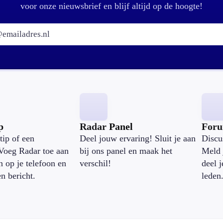
voor onze nieuwsbrief en blijf altijd op de hoogte!
E-mailadres:
p
Radar Panel
For
tip of een
Deel jouw ervaring! Sluit je aan
Discu
Voeg Radar toe aan
bij ons panel en maak het
Meld 
n op je telefoon en
verschil!
deel 
en bericht.
leden