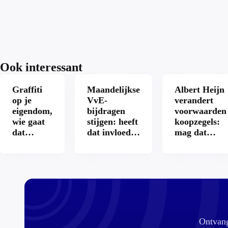
Ook interessant
Graffiti
Maandelijkse
Albert Heijn
op je
VvE-
verandert
eigendom,
bijdragen
voorwaarden
wie gaat
stijgen: heeft
koopzegels:
dat
dat invloed
mag dat
betalen?
op je
zomaar?
hypotheek?
Ontvang