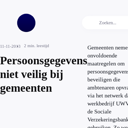
2
min. leestijd
11-11-2013
Gemeenten neme
onvoldoende
Persoonsgegevens
maatregelen om
niet veilig bij
persoonsgegevens
beveiligen die
gemeenten
ambtenaren opvr
via het netwerk d
werkbedrijf UW
de Sociale
Verzekeringsban
gebruiken. Zo we