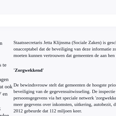
Staatssecretaris Jetta Klijnsma (Sociale Zaken) is ges
n
onacceptabel dat de beveiliging van deze informatie zo
moeten kunnen vertrouwen dat gemeenten de aan hen 
 te
'Zorgwekkend'
agen
De bewindsvrouw stelt dat gemeenten de hoogste prior
at ook
beveiliging van de gegevensuitwisseling. De inspecti
V en
persoonsgegevens via het speciale netwerk 'zorgwekk
meer gegevens over inkomsten, uitkering, autobezit, d
k
2012 gebeurde dat 112 miljoen keer.
rden