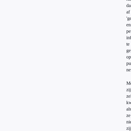
da
af
'g
en
pe
in
te
ge
op
pu
ne
M
zi
ze
kw
al
ze
ni
zi