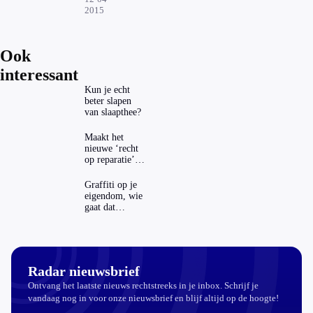
trein
2015
sneller
en
beter
Ook
interessant
Kun je echt
beter slapen
van slaapthee?
Maakt het
nieuwe ‘recht
op reparatie’
repareren ook
echt
Graffiti op je
aantrekkelijker?
eigendom, wie
gaat dat
betalen?
Radar nieuwsbrief
Ontvang het laatste nieuws rechtstreeks in je inbox. Schrijf je
vandaag nog in voor onze nieuwsbrief en blijf altijd op de hoogte!