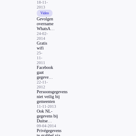
18-11-
2013
Video
Gevolgen
overname
WhatsApp
door
24-02-
Facebook
2014
Gratis
wifi
25-
11-
2011
Facebook
gaat
gegevens
vaker
22-11-
delen
2012
Persoonsgegevens
niet veilig bij
gemeenten
11-11-2013
Ook NL-
gegevens bij
Duitse
wachtwoordroof
09-04-2014
Privégegevens
te grabbel via