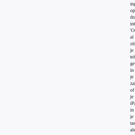
in
op
dr
in
'O
al
zit
je
te
g
in
je
za
of
je
iP
in
je
tas
al