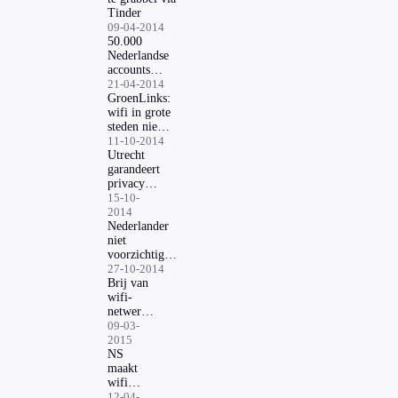
Tinder
09-04-2014
50.000
Nederlandse
accounts
gekraakt
21-04-2014
GroenLinks:
wifi in grote
steden niet
gratis
11-10-2014
Utrecht
garandeert
privacy
wifi-
15-10-
netwerk
2014
Nederlander
niet
voorzichtig
met
27-10-2014
werkcomputer
Brij van
wifi-
netwerken
maakt
09-03-
internet
2015
traag
NS
maakt
wifi
in
12-04-