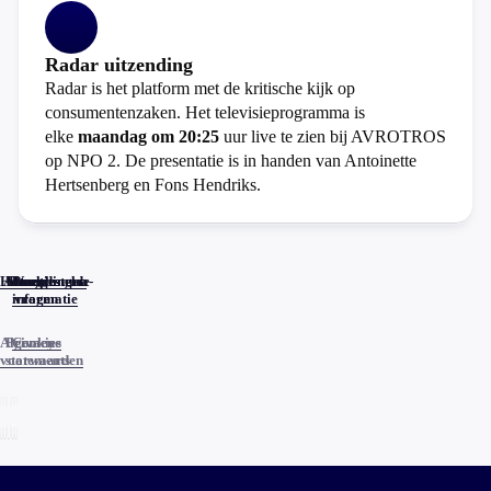
Radar uitzending
Radar is het platform met de kritische kijk op
consumentenzaken. Het televisieprogramma is
elke
maandag om 20:25
uur live te zien bij AVROTROS
op NPO 2. De presentatie is in handen van Antoinette
Hertsenberg en Fons Hendriks.
Home
Actueel
Uitzendingen
Reacties
Programma-
Veelgestelde
informatie
vragen
Algemene
Privacy
Cookies
voorwaarden
statements