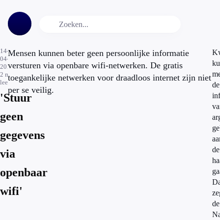
14-
Mensen kunnen beter geen persoonlijke informatie
Kw
04-
ku
versturen via openbare wifi-netwerken. De gratis
2014
me
2
min.
toegankelijke netwerken voor draadloos internet zijn niet
leestijd
de
per se veilig.
'Stuur
in
va
geen
ar
ge
gegevens
aa
de
via
ha
openbaar
ga
Da
wifi'
ze
de
Na