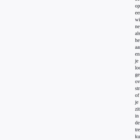
op
ee
wi
ne
al
he
aa
en
je
lo
g
ov
st
of
je
zit
in
de
tre
ku