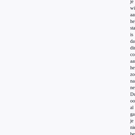
je
wi
aa
he
st
is
da
di
co
aa
he
zo
na
ne
D
oo
al
ga
je
ni
be