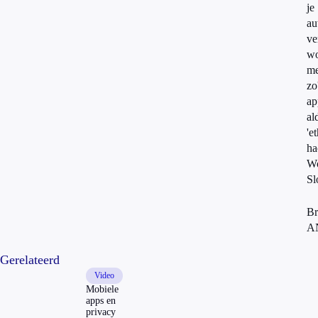
je
au
ve
wo
me
zo
ap
al
'e
ha
Wo
Sl
Br
A
Gerelateerd
Video
Mobiele
apps en
privacy