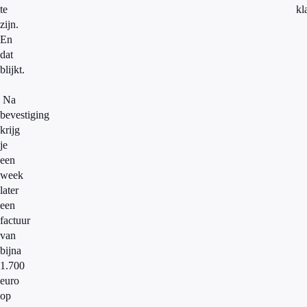
te
kl
zijn.
En
dat
blijkt.
Na
bevestiging
krijg
je
een
week
later
een
factuur
van
bijna
1.700
euro
op