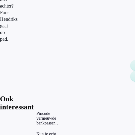
achter?
Fons
Hendriks
gaat
op
pad.
Ook
interessant
Pincode
vernieuwde
bankpassen
zichtbaar in
ING-app: is dat
Kun je echt