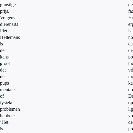
gunstige
de
prijs.
fa
Volgens
He
dierenarts
er
Piet
is
Hellemans
no
is
da
de
de
kans
po
groot
hi
dat
vr
de
ni
pups
ka
mentale
do
of
D
fysieke
op
problemen
lig
hebben:
vo
‘Het
de
is
po