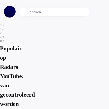
28-
12-
2023
2
min.
leestijd
Populair
op
Radars
YouTube:
van
gecontroleerd
worden