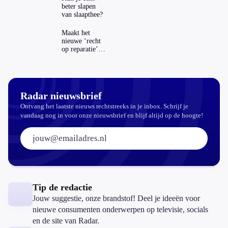
wel veilig?
beter slapen
van slaapthee?
Maakt het
nieuwe ‘recht
op reparatie’
repareren ook
echt
aantrekkelijker?
Radar nieuwsbrief
Ontvang het laatste nieuws rechtstreeks in je inbox. Schrijf je
vandaag nog in voor onze nieuwsbrief en blijf altijd op de hoogte!
E-mailadres:
Tip de redactie
Jouw suggestie, onze brandstof! Deel je ideeën voor
nieuwe consumenten onderwerpen op televisie, socials
en de site van Radar.