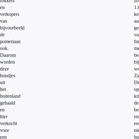
fokkers
zo
en
1.
verkopers
ke
van
aa
bijvoorbeeld
ge
de
va
pomeriaan
fr
ook.
me
Daarom
be
worden
bij
deze
we
hondjes
Za
uit
D
het
op
buitenland
kr
gehaald
de
en
be
hier
en
verkocht
ee
voor
ni
een
bu