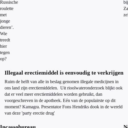
Russische
bij
roulette
Za
met
ze
jonge
dieren’.
Wie
treedt
hier
tegen
op?
Illegaal erectiemiddel is eenvoudig te verkrijgen
Ruim de helft van alle in beslag genomen illegale medicijnen in
ons land zijn erectiemiddelen. Uit rioolwateronderzoek blijkt ook
dat er veel meer erectiemiddelen worden gebruikt, dan
voorgeschreven in de apotheek. Eén van de populairste op dit
moment? Kamagra. Presentator Fons Hendriks dook in de wereld
van deze 'party erectie drug'
Incassobureau
N