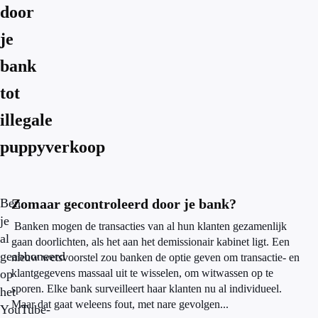
door
je
bank
tot
illegale
puppyverkoop
Ben
Zomaar gecontroleerd door je bank?
je
Banken mogen de transacties van al hun klanten gezamenlijk
al
gaan doorlichten, als het aan het demissionair kabinet ligt. Een
geabboneerd
nieuw wetsvoorstel zou banken de optie geven om transactie- en
op
klantgegevens massaal uit te wisselen, om witwassen op te
sporen. Elke bank surveilleert haar klanten nu al individueel.
het
Maar dat gaat weleens fout, met nare gevolgen...
YouTube-