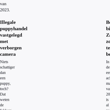
van
2023.
Illegale
B
puppyhandel
bi
vastgelegd
Z
met
z
verborgen
te
camera
b
Niets
In
schattiger
de
dan
ee
een
ac
puppy,
m
toch?
va
Dat
20
weten
is
de
al