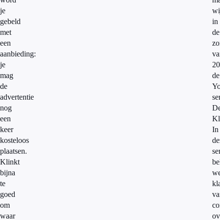
je
wi
gebeld
in
met
de
een
zo
aanbieding:
va
je
20
mag
de
de
Yo
advertentie
se
nog
D
een
Kl
keer
In
kosteloos
de
plaatsen.
se
Klinkt
be
bijna
w
te
kl
goed
va
om
co
waar
ov