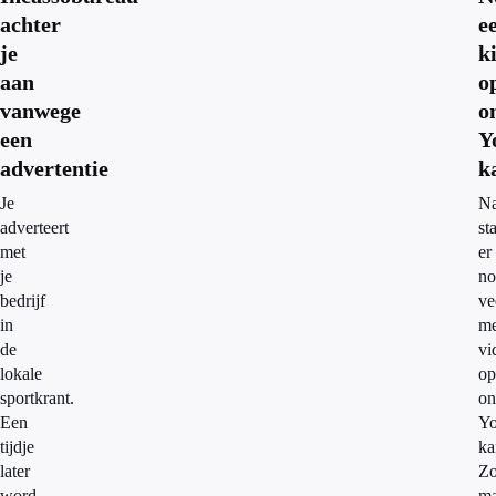
achter
e
je
k
aan
o
vanwege
o
een
Y
advertentie
k
Je
Na
adverteert
st
met
er
je
no
bedrijf
ve
in
me
de
vi
lokale
op
sportkrant.
on
Een
Yo
tijdje
ka
later
Z
word
ma