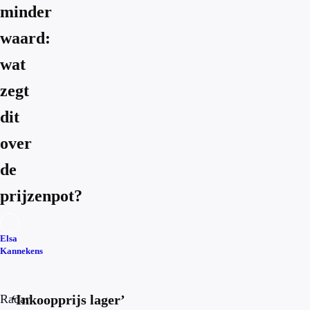
minder
waard:
wat
zegt
dit
over
de
prijzenpot?
Elsa
Kannekens
Radar
‘Inkoopprijs lager’