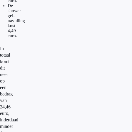
euro.
De
shower
gel-
navulling
kost
4,49
euro.
In
totaal
komt
dit
neer
op
een
bedrag
van
24,46
euro,
inderdaad
minder