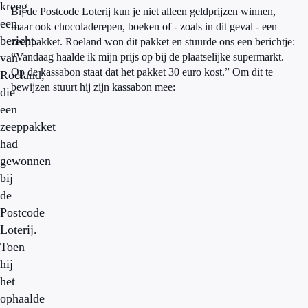
kreeg
Bij de Postcode Loterij kun je niet alleen geldprijzen winnen,
een
maar ook chocoladerepen, boeken of - zoals in dit geval - een
bericht
zeeppakket. Roeland won dit pakket en stuurde ons een berichtje:
van
“Vandaag haalde ik mijn prijs op bij de plaatselijke supermarkt.
Op de kassabon staat dat het pakket 30 euro kost.” Om dit te
Roeland,
bewijzen stuurt hij zijn kassabon mee:
die
een
zeeppakket
had
gewonnen
bij
de
Postcode
Loterij.
Toen
hij
het
ophaalde