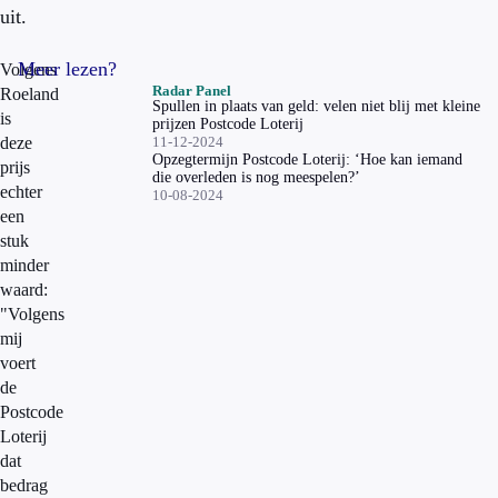
uit.
Meer lezen?
Volgens
Radar Panel
Roeland
Spullen in plaats van geld: velen niet blij met kleine
is
prijzen Postcode Loterij
deze
11-12-2024
Opzegtermijn Postcode Loterij: ‘Hoe kan iemand
prijs
die overleden is nog meespelen?’
echter
10-08-2024
een
stuk
minder
waard:
"Volgens
mij
voert
de
Postcode
Loterij
dat
bedrag