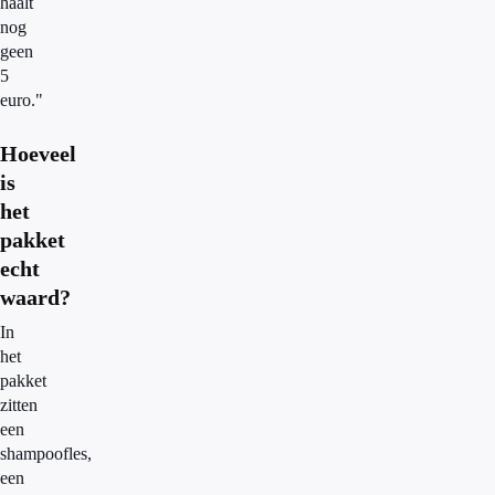
haalt
nog
geen
5
euro."
Hoeveel
is
het
pakket
echt
waard?
In
het
pakket
zitten
een
shampoofles,
een