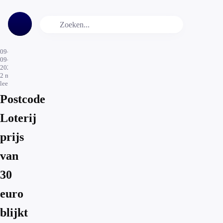
09-
09-
2025
2
min.
leestijd
Postcode
Loterij
prijs
van
30
euro
blijkt