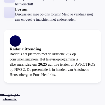
het verschil!
Forum
Discussieer mee op ons forum! Meld je vandaag nog
aan en deel je inzichten met andere leden.
Radar uitzending
Radar is het platform met de kritische kijk op
consumentenzaken. Het televisieprogramma is
elke
maandag om 20:25
uur live te zien bij AVROTROS
op NPO 2. De presentatie is in handen van Antoinette
Hertsenberg en Fons Hendriks.
Home
Actueel
Uitzendingen
Reacties
Programma-
Veelgestelde
informatie
vragen