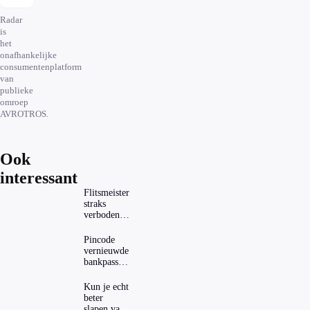
Radar
is
het
onafhankelijke
consumentenplatform
van
publieke
omroep
AVROTROS.
Ook
interessant
Flitsmeister
straks
verboden?
Dit zijn de
regels in
Pincode
Nederland
vernieuwde
en het
bankpassen
buitenland
zichtbaar in
ING-app:
Kun je echt
is dat wel
beter
veilig?
slapen van