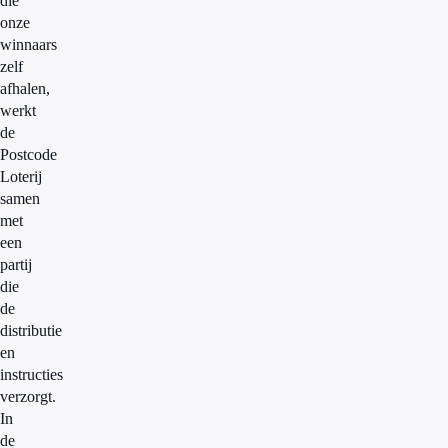
die
onze
winnaars
zelf
afhalen,
werkt
de
Postcode
Loterij
samen
met
een
partij
die
de
distributie
en
instructies
verzorgt.
In
de