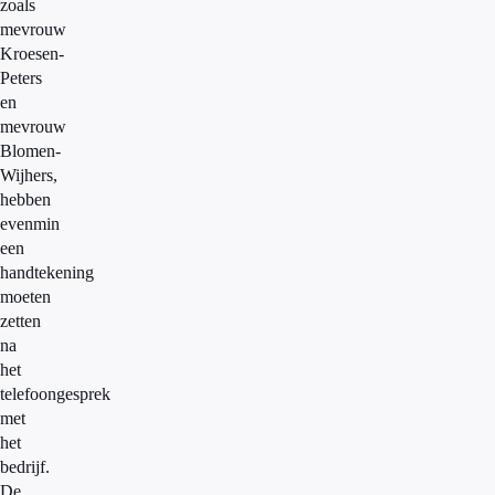
zoals
mevrouw
Kroesen-
Peters
en
mevrouw
Blomen-
Wijhers,
hebben
evenmin
een
handtekening
moeten
zetten
na
het
telefoongesprek
met
het
bedrijf.
De