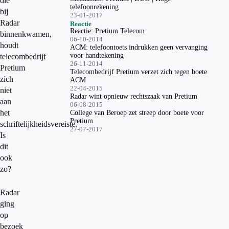
die
telefoonrekening
bij
23-01-2017
Radar
Reactie
Reactie: Pretium Telecom
binnenkwamen,
06-10-2014
houdt
ACM: telefoontoets indrukken geen vervanging
voor handtekening
telecombedrijf
26-11-2014
Pretium
Telecombedrijf Pretium verzet zich tegen boete
zich
ACM
22-04-2015
niet
Radar wint opnieuw rechtszaak van Pretium
aan
06-08-2015
het
College van Beroep zet streep door boete voor
Pretium
schriftelijkheidsvereiste.
27-07-2017
Is
dit
ook
zo?
Radar
ging
op
bezoek