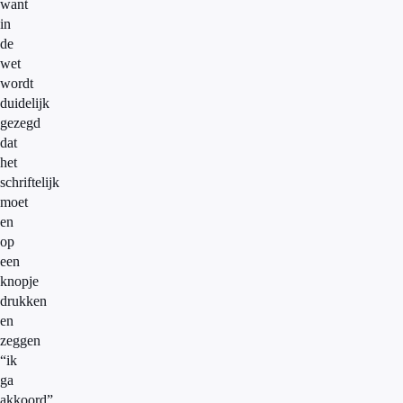
want
in
de
wet
wordt
duidelijk
gezegd
dat
het
schriftelijk
moet
en
op
een
knopje
drukken
en
zeggen
“ik
ga
akkoord”