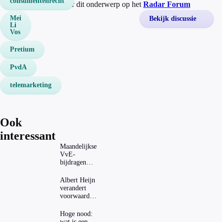
consumentenrecht
Discussieer mee over dit onderwerp op het
Radar Forum
Mei
Bekijk discussie
Li
Vos
Pretium
PvdA
telemarketing
Ook
interessant
Maandelijkse
VvE-
bijdragen
stijgen: heeft
dat invloed
Albert Heijn
op je
verandert
hypotheek?
voorwaarden
koopzegels:
mag dat
Hoge nood:
zomaar?
wat is een