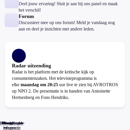
Deel jouw ervaring! Sluit je aan bij ons panel en maak
het verschil!
Forum
Discussieer mee op ons forum! Meld je vandaag nog
aan en deel je inzichten met andere leden.
Radar uitzending
Radar is het platform met de kritische kijk op
consumentenzaken. Het televisieprogramma is
elke
maandag om 20:25
uur live te zien bij AVROTROS
op NPO 2. De presentatie is in handen van Antoinette
Hertsenberg en Fons Hendriks.
Home
Actueel
Uitzendingen
Reacties
Programma-
Veelgestelde
informatie
vragen