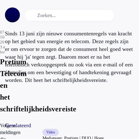
07-
Sinds 13 juni zijn nieuwe consumentenregels van kracht
10-
op het gebied van energie en telecom. Deze regels zijn
2014
3
min.
er om ervoor te zorgen dat de consument heel goed weet
leestijd
waar hij 'ja' tegen zegt. Daarom moet er na het
Pretium
telefonisch verkoopgesprek nu ook via een e-mail of een
formulier om een bevestiging of handtekening gevraagd
Telecom
worden. Dit heet het schriftelijkheidsvereiste.
en
het
schriftelijkheidsvereiste
Gerelateerd
Volgens
meldingen
Video
Mediateam: Pretium | DUO | Hoge