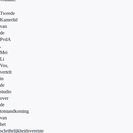
Tweede
Kamerlid
van
de
PvdA
,
Mei
Li
Vos,
vertelt
in
de
studio
over
de
totstandkoming
van
het
schriftelijkheidsvereiste