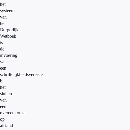
het
systeem
van
het
Burgerlijk
Wetboek
is
de
invoering
van
een
schriftelijkheidsvereiste
bij
het
sluiten
van
een
overeenkomst
op
afstand