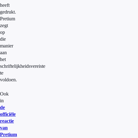
heeft
gedrukt.
Pretium
zegt
op
die
manier
aan
het
schriftelijkheidsvereiste
te
voldoen.
Ook
in
de
officiële
reactie
van
Pretium