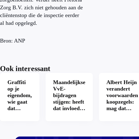
Zorg B.V. zich niet gehouden aan de
cliëntenstop die de inspectie eerder
al had opgelegd.
Bron: ANP
Ook interessant
Graffiti
Maandelijkse
Albert Heijn
op je
VvE-
verandert
eigendom,
bijdragen
voorwaarden
wie gaat
stijgen: heeft
koopzegels:
dat
dat invloed
mag dat
betalen?
op je
zomaar?
hypotheek?