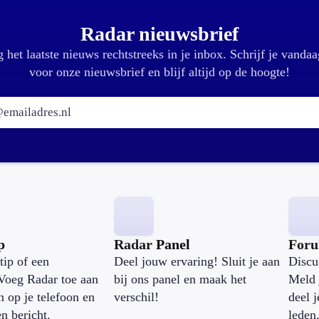
Radar nieuwsbrief
 het laatste nieuws rechtstreeks in je inbox. Schrijf je vandaa
voor onze nieuwsbrief en blijf altijd op de hoogte!
E-mailadres:
p
Radar Panel
For
tip of een
Deel jouw ervaring! Sluit je aan
Discu
Voeg Radar toe aan
bij ons panel en maak het
Meld 
n op je telefoon en
verschil!
deel 
en bericht.
leden