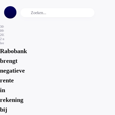
30-
09-
2020
2
min.
leestijd
Rabobank
brengt
negatieve
rente
in
rekening
bij