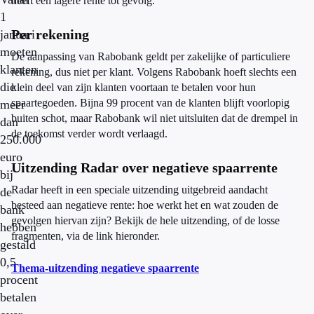
heeft een lagere rente tot gevolg.
1
Per rekening
januari
moeten
De aanpassing van Rabobank geldt per zakelijke of particuliere
klanten
rekening, dus niet per klant. Volgens Rabobank hoeft slechts een
die
klein deel van zijn klanten voortaan te betalen voor hun
spaartegoeden. Bijna 99 procent van de klanten blijft voorlopig
meer
buiten schot, maar Rabobank wil niet uitsluiten dat de drempel in
dan
de toekomst verder wordt verlaagd.
250.000
euro
Uitzending Radar over negatieve spaarrente
bij
Radar heeft in een speciale uitzending uitgebreid aandacht
de
besteed aan negatieve rente: hoe werkt het en wat zouden de
bank
gevolgen hiervan zijn? Bekijk de hele uitzending, of de losse
hebben
fragmenten, via de link hieronder.
gestald
0,5
Thema-uitzending negatieve spaarrente
procent
betalen