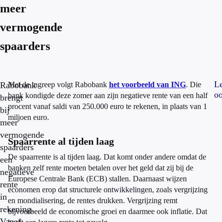
meer
vermogende
spaarders
L
Rabobank
Met de ingreep volgt Rabobank
het voorbeeld van ING
. Die
oo
bank kondigde deze zomer aan zijn negatieve rente van een half
brengt
procent vanaf saldi van 250.000 euro te rekenen, in plaats van 1
bij
miljoen euro.
meer
vermogende
Spaarrente al tijden laag
spaarders
De spaarrente is al tijden laag. Dat komt onder andere omdat de
een
banken zelf rente moeten betalen over het geld dat zij bij de
negatieve
Europese Centrale Bank (ECB) stallen. Daarnaast wijzen
rente
economen erop dat structurele ontwikkelingen, zoals vergrijzing
in
en mondialisering, de rentes drukken. Vergrijzing remt
rekening.
bijvoorbeeld de economische groei en daarmee ook inflatie. Dat
Vanaf