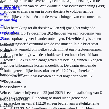
en transparante dienstverlening centraal. Wij onderschrijven de
de
uitgangspunten van de Wet kwaliteit incassodienstverlening (Wki)
uitzending
en doen er alles aan om in onze dossiers te voldoen aan de
van
wettelijke vereisten én aan de verwachtingen van consumenten.
maandag
29
Met betrekking tot dit dossier willen wij graag het volgende
september
toelichten. Op 19 december 2024hebben wij een vordering van
2025
onze opdrachtgever Liander ontvangen. Diezelfde dag is er een
besteedt
nakomingsbrief verstuurd aan de consument. In die brief staat
duidelijk vermeld om welke vordering het gaat (factuurnummer,
Radar
datum en bedrag), wie de schuldeiser is en hoe er betaald kan
aandacht
worden. Ook is hierin aangegeven dat betaling binnen 15 dagen
aan
zonder bijkomende kosten mogelijk is. De daarin genoemde
de
buitengerechtelijke incassokosten (€ 112,20) zijn berekend
handelswijze
conform de Wet Incassokosten en niet hoger dan wettelijk
van
toegestaan.
incassobureaus.
We
In een later schrijven van 25 juni 2025 is een totaalbedrag van €
239,42 genoemd. Dit bedrag bestond uit de genoemde
hebben Bosveld
incassokosten van € 112,20 en een bedrag aan wettelijke rente
Incasso
van € 127,22. Wij begrijpen dat dit verwarring kan hebben