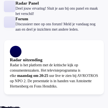
Radar Panel
Deel jouw ervaring! Sluit je aan bij ons panel en maak
het verschil!
Forum
Discussieer mee op ons forum! Meld je vandaag nog
aan en deel je inzichten met andere leden.
Radar uitzending
Radar is het platform met de kritische kijk op
consumentenzaken. Het televisieprogramma is
elke
maandag om 20:25
uur live te zien bij AVROTROS
op NPO 2. De presentatie is in handen van Antoinette
Hertsenberg en Fons Hendriks.
Home
Actueel
Uitzendingen
Reacties
Programma-
Veelgestelde