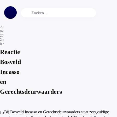
29-
09-
2025
2
min.
leestijd
Reactie
Bosveld
Incasso
en
Gerechtsdeurwaarders
In
Bij Bosveld Incasso en Gerechtsdeurwaarders staat zorgvuldige