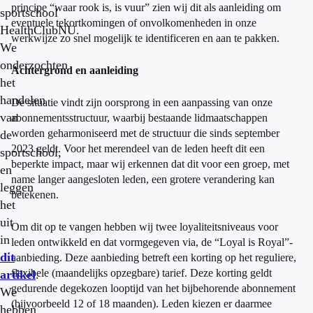
principe “waar rook is, is vuur” zien wij dit als aanleiding om
sportschool
eventuele tekortkomingen of onvolkomenheden in onze
HealthClubNU.
werkwijze zo snel mogelijk te identificeren en aan te pakken.
We
onderzochten
Achtergrond en aanleiding
het
handelen
De situatie vindt zijn oorsprong in een aanpassing van onze
van
abonnementsstructuur, waarbij bestaande lidmaatschappen
worden geharmoniseerd met de structuur die sinds september
de
2023 geldt. Voor het merendeel van de leden heeft dit een
sportschool,
beperkte impact, maar wij erkennen dat dit voor een groep, met
en
name langer aangesloten leden, een grotere verandering kan
leggen
betekenen.
het
uit
Om dit op te vangen hebben wij twee loyaliteitsniveaus voor
in
leden ontwikkeld en dat vormgegeven via, de “Loyal is Royal”-
dit
aanbieding. Deze aanbieding betreft een korting op het reguliere,
flexibele (maandelijks opzegbare) tarief. Deze korting geldt
artikel
.
gedurende degekozen looptijd van het bijbehorende abonnement
We
(bijvoorbeeld 12 of 18 maanden). Leden kiezen er daarmee
hebben