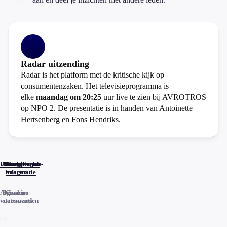
Radar uitzending
Radar is het platform met de kritische kijk op
consumentenzaken. Het televisieprogramma is
elke
maandag om 20:25
uur live te zien bij AVROTROS
op NPO 2. De presentatie is in handen van Antoinette
Hertsenberg en Fons Hendriks.
Home
Actueel
Uitzendingen
Reacties
Programma-
Veelgestelde
informatie
vragen
Algemene
Privacy
Cookies
voorwaarden
statements