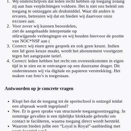
Wij onderschrijven dat leden recht hebben op toegang zolang
zij aan hun verplichtingen voldoen. Het is niet ons beleid om
toegang te ontzeggen als drukmiddel. Waar dit anders is
ervaren, betreuren wij dat en bieden wij daarvoor onze
excuses aan.
Voor zover wij kunnen beoordelen,
ziet de aangehaalde interpretatie op
stilzwijgende verlengingen en wij houden hiervoor de positie
van NOC*NSF aan (
Correct: wij eisen geen gesprek en ook geen keuze. Indien
een lid geen keuze maakt, wordt het abonnement voortgezet
tegen het aangepaste tarief.
Correct: leden hebben het recht om overeenkomsten in eigen
tijd in te zien en te ontvangen op een duurzame drager. Dit
ondersteunen wij via digitale en papieren verstrekking. Het
maken van foto’s is toegestaan.
Antwoorden op je concrete vragen
Klopt het dat de toegang tot de sportschool is ontzegd totdat
een afspraak wordt ingepland?
Nee. Er is geen sprake van structurele toegangsontzegging. In
sommige gevallen is een tijdelijke blokkade gebruikt om
contact te faciliteren, waarna toegang direct wordt hersteld.
Waarom bieden jullie een “Loyal is Royal”-aanbieding met