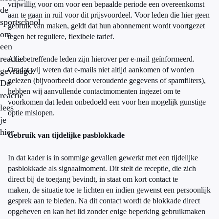
vrijwillig voor om voor een bepaalde periode een overeenkomst
de
aan te gaan in ruil voor dit prijsvoordeel. Voor leden die hier geen
sportschool
gebruik van maken, geldt dat hun abonnement wordt voortgezet
om
tegen het reguliere, flexibele tarief.
een
reactie
Alle betreffende leden zijn hierover per e-mail geïnformeerd.
Omdat wij weten dat e-mails niet altijd aankomen of worden
gevraagd.
gelezen (bijvoorbeeld door verouderde gegevens of spamfilters),
De
hebben wij aanvullende contactmomenten ingezet om te
reactie
voorkomen dat leden onbedoeld een voor hen mogelijk gunstige
lees
optie mislopen.
je
hier.
Gebruik van tijdelijke pasblokkade
In dat kader is in sommige gevallen gewerkt met een tijdelijke
pasblokkade als signaalmoment. Dit stelt de receptie, die zich
direct bij de toegang bevindt, in staat om kort contact te
maken, de situatie toe te lichten en indien gewenst een persoonlijk
gesprek aan te bieden. Na dit contact wordt de blokkade direct
opgeheven en kan het lid zonder enige beperking gebruikmaken