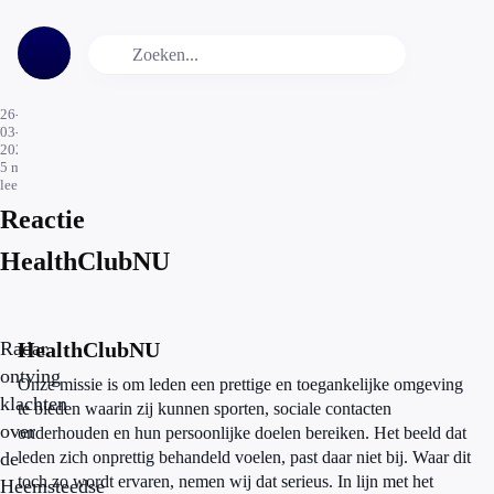
26-
03-
2026
5
min.
leestijd
Reactie
HealthClubNU
Radar
HealthClubNU
ontving
Onze missie is om leden een prettige en toegankelijke omgeving
klachten
te bieden waarin zij kunnen sporten, sociale contacten
over
onderhouden en hun persoonlijke doelen bereiken. Het beeld dat
de
leden zich onprettig behandeld voelen, past daar niet bij. Waar dit
toch zo wordt ervaren, nemen wij dat serieus. In lijn met het
Heemsteedse