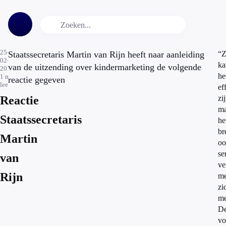
25-
Staatssecretaris Martin van Rijn heeft naar aanleiding
“Z
02-
ka
van de uitzending over kindermarketing de volgende
2013
he
1
min.
reactie gegeven
leestijd
ef
Reactie
zi
ma
Staatssecretaris
he
br
Martin
oo
se
van
ve
Rijn
me
zi
me
D
vo