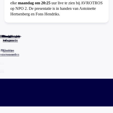
elke
maandag om 20:25
uur live te zien bij AVROTROS
op NPO 2. De presentatie is in handen van Antoinette
Hertsenberg en Fons Hendriks.
Home
Actueel
Uitzendingen
Reacties
Programma-
Veelgestelde
informatie
vragen
Algemene
Privacy
Cookies
voorwaarden
statements