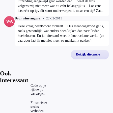
uitzending aangewijd gaat worden dan ....weet de tros
volgens mij niet meer wat nu echt belangrijk is... Los eens
iets echt op,ipv dit soort onderwerpen,is maar een tip? Zat
problemen,providers,verzekeringen,energie etc, Hij is leuk
Door witte angora
22-02-2013
violet,loopt als een tiet... 😂 geweldig
WA
Deze vraag beantwoord zichzelf... Dus maandagavond ga ik,
zoals gewoonlijk, wat anders doen/kijken dan naar Radar
koekeloeren. En ja, uiteraard weet ik hoe reclame werkt. (en
daardoor laat ik me niet meer zo makkelijk pakken).
Bekijk discussie
Ook
interessant
Code op je
rijbewijs
vanwege
AD(H)D of
autisme?
Flitsmeister
Zo
straks
verwijder
verboden?