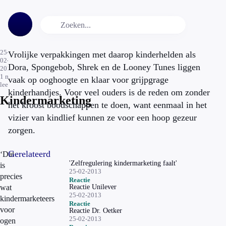
25-
Vrolijke verpakkingen met daarop kinderhelden als
02-
Dora, Spongebob, Shrek en de Looney Tunes liggen
2013
1
min.
vaak op ooghoogte en klaar voor grijpgrage
leestijd
kinderhandjes. Voor veel ouders is de reden om zonder
Kindermarketing
het kroost boodschappen te doen, want eenmaal in het
vizier van kindlief kunnen ze voor een hoop gezeur
zorgen.
Gerelateerd
‘Dat
'Zelfregulering kindermarketing faalt'
is
25-02-2013
precies
Reactie
wat
Reactie Unilever
25-02-2013
kindermarketeers
Reactie
voor
Reactie Dr. Oetker
25-02-2013
ogen