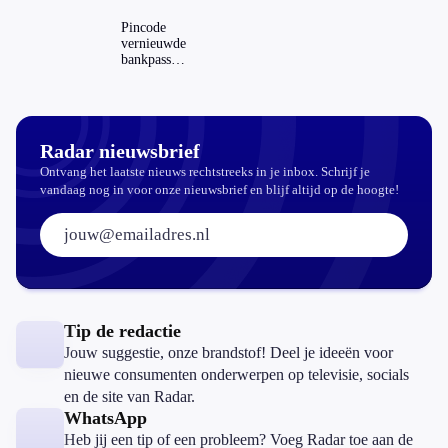
je hem
Dit zijn de
regels in
Pincode
Nederland
vernieuwde
en het
bankpassen
buitenland
zichtbaar in
ING-app:
is dat wel
veilig?
Radar nieuwsbrief
Ontvang het laatste nieuws rechtstreeks in je inbox. Schrijf je
vandaag nog in voor onze nieuwsbrief en blijf altijd op de hoogte!
E-mailadres:
Tip de redactie
Jouw suggestie, onze brandstof! Deel je ideeën voor
nieuwe consumenten onderwerpen op televisie, socials
en de site van Radar.
WhatsApp
Heb jij een tip of een probleem? Voeg Radar toe aan de