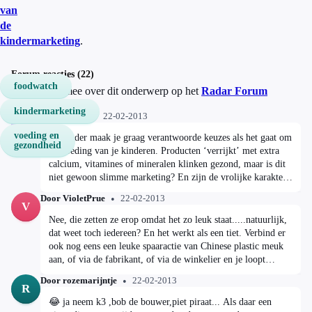
van
de
kindermarketing
.
Forum reacties (22)
foodwatch
Discussieer mee over dit onderwerp op het
Radar Forum
kindermarketing
Door Radar
22-02-2013
R
voeding en
Als ouder maak je graag verantwoorde keuzes als het gaat om
gezondheid
de voeding van je kinderen. Producten ‘verrijkt’ met extra
calcium, vitamines of mineralen klinken gezond, maar is dit
niet gewoon slimme marketing? En zijn de vrolijke karakters
op de verpakkingen, zoals Tjiezie, Paula de Koe of Max de
Door VioletPrue
22-02-2013
Leeuw, niet vooral bedoeld om je kinderen te laten zeuren in
V
de supermarkt? Radar duikt in de wereld van de
Nee, die zetten ze erop omdat het zo leuk staat.....natuurlijk,
kindermarketing. Maandag 25 februari in Radar, om 20.30
dat weet toch iedereen? En het werkt als een tiet. Verbind er
uur bij de TROS op Nederland 1
ook nog eens een leuke spaaractie van Chinese plastic meuk
aan, of via de fabrikant, of via de winkelier en je loopt
binnen als een trein. Dat dat nog 'uitgezocht' moet worden.....
Door rozemarijntje
22-02-2013
R
😂 ja neem k3 ,bob de bouwer,piet piraat... Als daar een