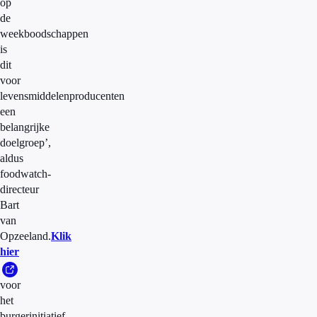
op
de
weekboodschappen
is
dit
voor
levensmiddelenproducenten
een
belangrijke
doelgroep’,
aldus
foodwatch-
directeur
Bart
van
Opzeeland.
Klik
hier
voor
het
burgerinitiatief