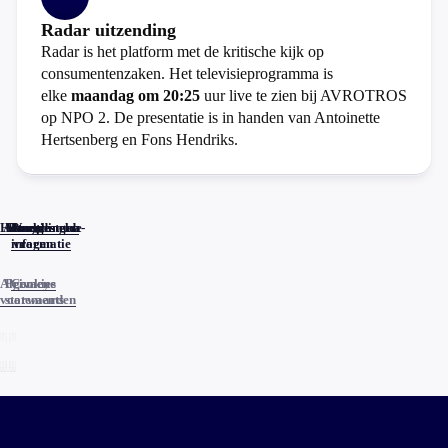
Radar uitzending
Radar is het platform met de kritische kijk op
consumentenzaken. Het televisieprogramma is
elke
maandag om 20:25
uur live te zien bij AVROTROS
op NPO 2. De presentatie is in handen van Antoinette
Hertsenberg en Fons Hendriks.
Home
Actueel
Uitzendingen
Reacties
Programma-
Veelgestelde
informatie
vragen
Algemene
Privacy
Cookies
voorwaarden
statements