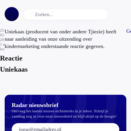
25-
Ge
Uniekaas (producent van onder andere Tjiezie) heeft
02-
naar aanleiding van onze uitzending over
2013
1
min.
kindermarketing onderstaande reactie gegeven.
leestijd
Reactie
Uniekaas
Radar nieuwsbrief
Ontvang het laatste nieuws rechtstreeks in je inbox. Schrijf je
vandaag nog in voor onze nieuwsbrief en blijf altijd op de hoogte!
E-mailadres: