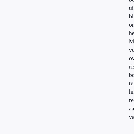
ui
bl
o
h
M
vo
o
ri
bo
te
hi
re
a
va