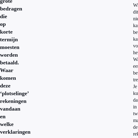
grote
W
bedragen
dit
die
ni
op
ka
korte
be
termijn
ka
vo
moesten
he
worden
Wa
betaald.
ee
Waar
be
komen
tr
deze
Je
‘plotselinge’
ku
da
rekeningen
in
vandaan
tw
en
m
welke
de
verklaringen
re