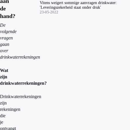
aan
Vitens weigert sommige aanvragen drinkwater:
de
'Leveringszekerheid staat onder druk'
23-05-2022
hand?
De
volgende
vragen
gaan
over
drinkwaterrekeningen
Wat
zijn
drinkwaterrekeningen?
Drinkwaterrekeningen
zijn
rekeningen
die
je
ontvangt