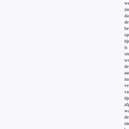
w
zi
da
de
be
op
tij
is
on
wo
de
aa
na
ve
va
tij
af
wa
de
ni