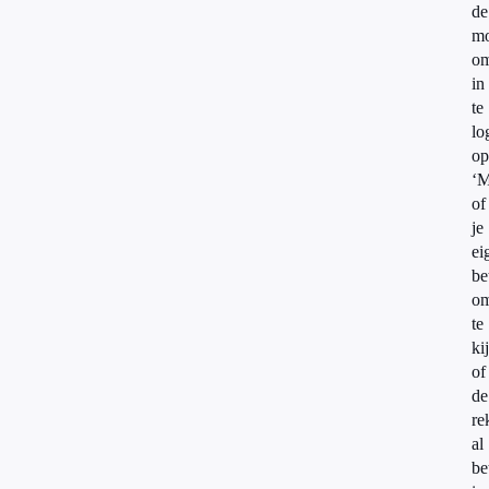
de
mo
o
in
te
lo
op
‘M
of
je
ei
be
o
te
ki
of
de
re
al
be