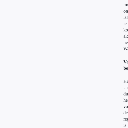
mo
o
la
te
ko
al
he
Wa
V
be
H
la
du
he
vo
de
re
is