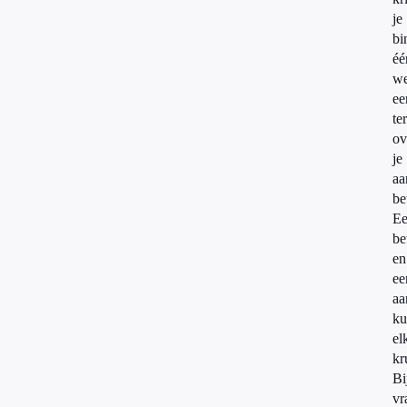
je
bi
éé
w
ee
te
ov
je
aa
be
E
be
en
ee
aa
ku
el
kr
Bi
vr