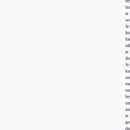
be
ho
te
wo
Je
ho
hi
ni
te
do
Je
ku
oo
me
on
be
o
aa
te
ge
da