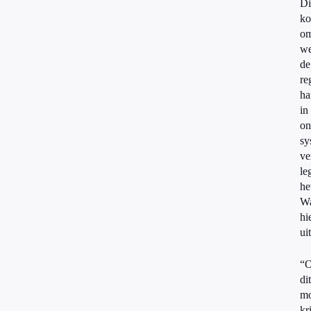
Di
ko
om
w
de
re
ha
in
on
sy
ve
le
he
Wa
hi
ui
“
dit
m
kr