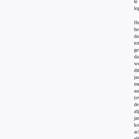
te
lo
He
he
da
tot
ge
da
w
dit
ja
me
aa
(o
de
af
ja
ko
ac
el