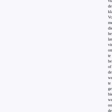
vi
de
kl
Vo
me
di
he
la
vi
o
te
be
of
de
we
te
ge
bi
w
oo
de