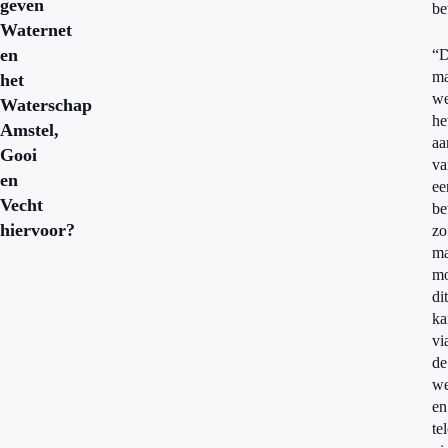
geven
be
Waternet
en
“D
m
het
w
Waterschap
he
Amstel,
aa
Gooi
va
en
ee
Vecht
be
hiervoor?
zo
ma
mo
dit
ka
vi
de
we
en
te