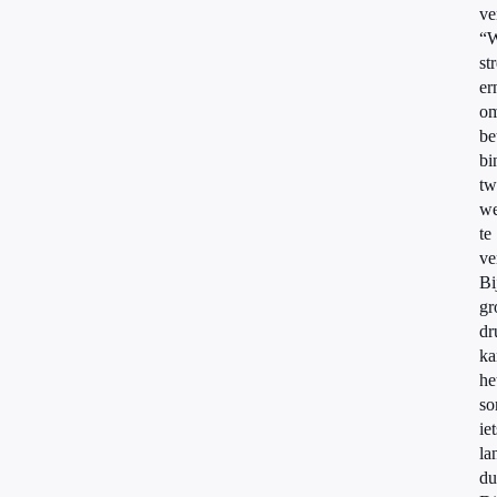
ve
“
st
er
o
be
bi
tw
w
te
ve
Bi
gr
dr
ka
he
so
iet
la
du