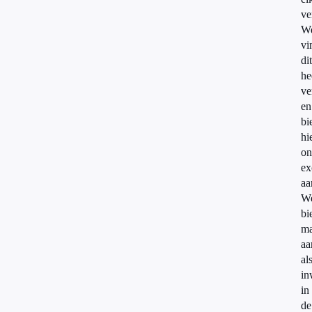
ve
W
vi
dit
he
ve
en
bi
hi
on
ex
aa
W
bi
ma
aa
al
in
in
de