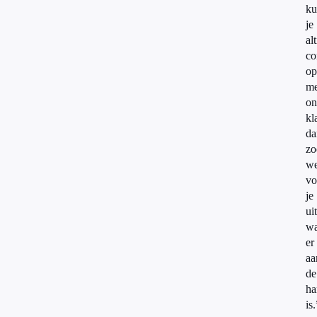
ku
je
alt
co
o
me
on
kl
da
zo
w
vo
je
uit
wa
er
aa
de
ha
is.