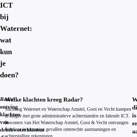
ICT
bij
Waternet:
wat
kun
je
doen?
Radar
Welke klachten kreeg Radar?
W
ontving
di
Stichting Waternet en Waterschap Amstel, Gooi en Vecht kampen
klachten
is
al langer met grote administratieve achterstanden en falende ICT.
van
Inwoners van Het Waterschap Amstel, Gooi & Vecht ontvangen
e
drinkwaterklanten
hierdoor in sommige gevallen onterechte aanmaningen en
a
achterstallige rekeningen.