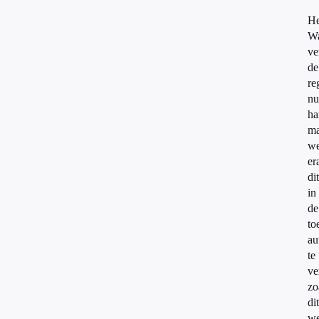
He
Wa
ve
de
re
nu
ha
ma
we
er
dit
in
de
to
au
te
ve
zo
dit
we