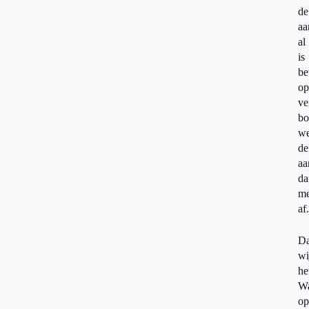
de
aa
al
is
be
op
ve
bo
w
de
aa
da
me
af
Da
wi
he
Wa
op