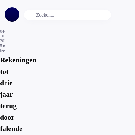
04-
10-
2024
5
min.
leestijd
Rekeningen
tot
drie
jaar
terug
door
falende