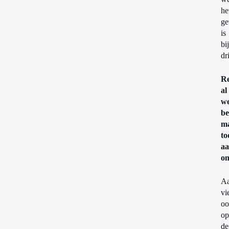
he
ge
is
bij
dr
R
al
we
be
m
to
a
on
A
vi
oo
op
de