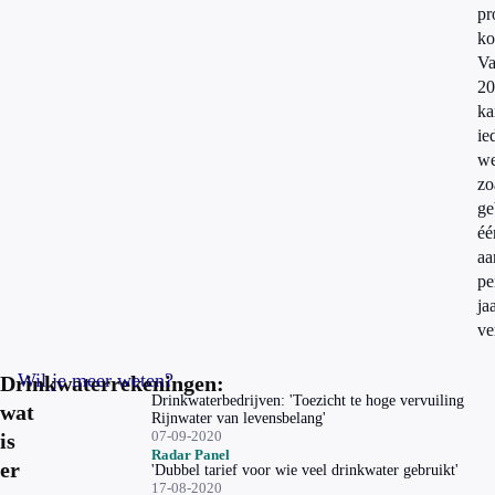
pr
ko
Va
20
ka
ie
we
zo
ge
éé
aa
pe
ja
ve
Wil je meer weten?
Drinkwaterrekeningen:
Drinkwaterbedrijven: 'Toezicht te hoge vervuiling
wat
Rijnwater van levensbelang'
07-09-2020
is
Radar Panel
er
'Dubbel tarief voor wie veel drinkwater gebruikt'
17-08-2020