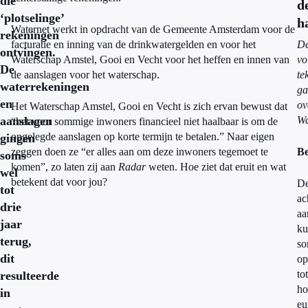
die
d
‘plotselinge’
h
Waternet werkt in opdracht van de Gemeente Amsterdam voor de
rekeningen
facturatie en inning van de drinkwatergelden en voor het
D
ontvingen.
Waterschap Amstel, Gooi en Vecht voor het heffen en innen van
vo
De
de aanslagen voor het waterschap.
te
waterrekeningen
ga
en
ov
Het Waterschap Amstel, Gooi en Vecht is zich ervan bewust dat
aanslagen
Wa
“het voor sommige inwoners financieel niet haalbaar is om de
opgelegde aanslagen op korte termijn te betalen.” Naar eigen
gingen
zeggen doen ze “er alles aan om deze inwoners tegemoet te
Be
soms
komen”, zo laten zij aan
Radar
weten. Hoe ziet dat eruit en wat
wel
betekent dat voor jou?
D
tot
ac
drie
aa
jaar
ku
terug,
so
dit
op
tot
resulteerde
ho
in
eu