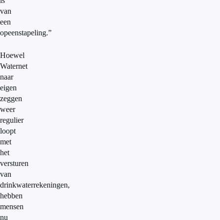
is
van
een
opeenstapeling.”
Hoewel
Waternet
naar
eigen
zeggen
weer
regulier
loopt
met
het
versturen
van
drinkwaterrekeningen,
hebben
mensen
nu