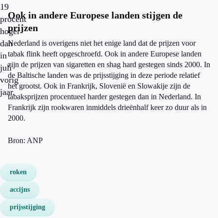
19
Ook in andere Europese landen stijgen de
procent
prijzen
hoger
dan
Nederland is overigens niet het enige land dat de prijzen voor
tabak flink heeft opgeschroefd. Ook in andere Europese landen
in
zijn de prijzen van sigaretten en shag hard gestegen sinds 2000. In
juli
de Baltische landen was de prijsstijging in deze periode relatief
vorig
het grootst. Ook in Frankrijk, Slovenië en Slowakije zijn de
jaar.
tabaksprijzen procentueel harder gestegen dan in Nederland. In
Frankrijk zijn rookwaren inmiddels drieënhalf keer zo duur als in
2000.
Bron: ANP
roken
accijns
prijsstijging