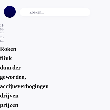
11-
08-
2020
2
min.
leestijd
Roken
flink
duurder
geworden,
accijnsverhogingen
drijven
prijzen