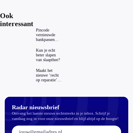
Ook
interessant
Pincode
vernieuwde
bankpassen
zichtbaar in
ING-app: is dat
Kun je echt
wel veilig?
beter slapen
van slaapthee?
Maakt het
nieuwe ‘recht
op reparatie’
repareren ook
echt
aantrekkelijker?
Radar nieuwsbrief
Ontvang het laatste nieuws rechtstreeks in je inbox. Schrijf je
vandaag nog in voor onze nieuwsbrief en blijf altijd op de hoogte!
E-mailadres: