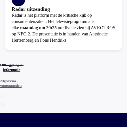
Radar uitzending
Radar is het platform met de kritische kijk op
consumentenzaken. Het televisieprogramma is
elke
maandag om 20:25
uur live te zien bij AVROTROS
op NPO 2. De presentatie is in handen van Antoinette
Hertsenberg en Fons Hendriks.
Home
Actueel
Uitzendingen
Reacties
Programma-
Veelgestelde
informatie
vragen
Algemene
Privacy
Cookies
voorwaarden
statements