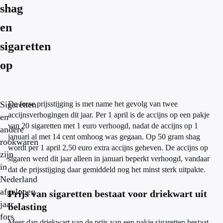
shag
en
sigaretten
op
Sigaretten
De forse prijsstijging is met name het gevolg van twee
accijnsverhogingen dit jaar. Per 1 april is de accijns op een pakje
en
van 20 sigaretten met 1 euro verhoogd, nadat de accijns op 1
andere
januari al met 14 cent omhoog was gegaan. Op 50 gram shag
rookwaren
wordt per 1 april 2,50 euro extra accijns geheven. De accijns op
zijn
sigaren werd dit jaar alleen in januari beperkt verhoogd, vandaar
in
dat de prijsstijging daar gemiddeld nog het minst sterk uitpakte.
Nederland
afgelopen
Prijs van sigaretten bestaat voor driekwart uit
jaar
belasting
fors
Meer dan driekwart van de prijs van een pakje sigaretten bestaat