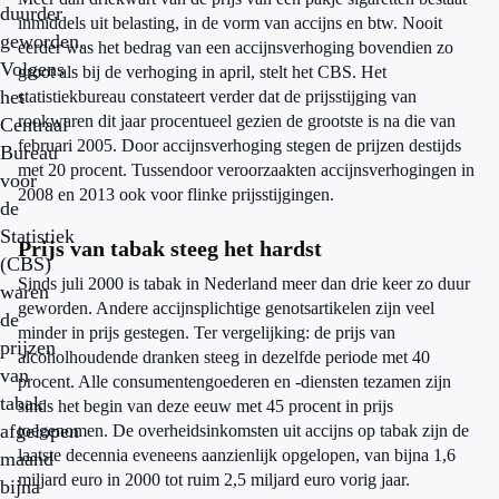
duurder
inmiddels uit belasting, in de vorm van accijns en btw. Nooit
geworden.
eerder was het bedrag van een accijnsverhoging bovendien zo
Volgens
groot als bij de verhoging in april, stelt het CBS. Het
het
statistiekbureau constateert verder dat de prijsstijging van
rookwaren dit jaar procentueel gezien de grootste is na die van
Centraal
februari 2005. Door accijnsverhoging stegen de prijzen destijds
Bureau
met 20 procent. Tussendoor veroorzaakten accijnsverhogingen in
voor
2008 en 2013 ook voor flinke prijsstijgingen.
de
Statistiek
Prijs van tabak steeg het hardst
(CBS)
Sinds juli 2000 is tabak in Nederland meer dan drie keer zo duur
waren
geworden. Andere accijnsplichtige genotsartikelen zijn veel
de
minder in prijs gestegen. Ter vergelijking: de prijs van
prijzen
alcoholhoudende dranken steeg in dezelfde periode met 40
van
procent. Alle consumentengoederen en -diensten tezamen zijn
tabak
sinds het begin van deze eeuw met 45 procent in prijs
afgelopen
toegenomen. De overheidsinkomsten uit accijns op tabak zijn de
laatste decennia eveneens aanzienlijk opgelopen, van bijna 1,6
maand
miljard euro in 2000 tot ruim 2,5 miljard euro vorig jaar.
bijna