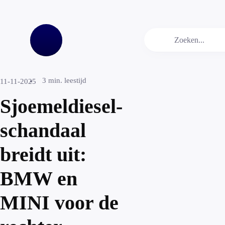
3
min. leestijd
11-11-2025
Sjoemeldiesel-
schandaal
breidt uit:
BMW en
MINI voor de