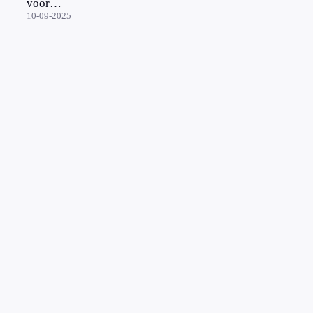
voor
sjoemeldiesels,
10-09-2025
gedupeerden
krijgen tot
€2.500