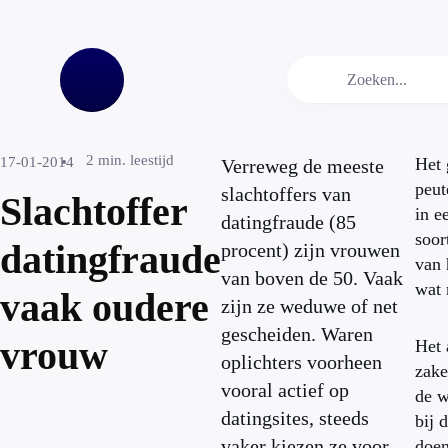
2
min. leestijd
17-01-2014
Het 
Verreweg de meeste
peut
slachtoffers van
Slachtoffer
in e
datingfraude (85
soor
datingfraude
procent) zijn vrouwen
van 
van boven de 50. Vaak
wat 
vaak oudere
zijn ze weduwe of net
gescheiden. Waren
vrouw
Het 
oplichters voorheen
zake
vooral actief op
de w
datingsites, steeds
bij 
vaker kiezen ze voor
doen