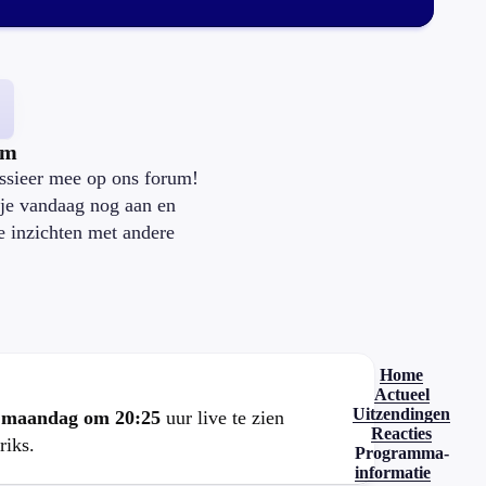
um
ssieer mee op ons forum!
je vandaag nog aan en
je inzichten met andere
.
Home
Actueel
Uitzendingen
e
maandag om 20:25
uur live te zien
Reacties
riks.
Programma-
informatie