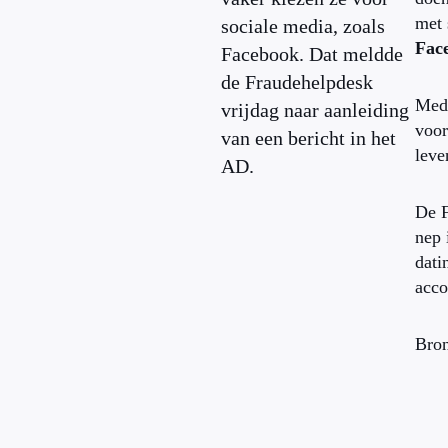
met 
sociale media, zoals
Fac
Facebook. Dat meldde
de Fraudehelpdesk
Mede
vrijdag naar aanleiding
voor
van een bericht in het
leve
AD.
De F
nep 
dati
acco
Bro