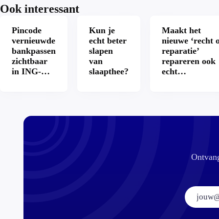
Ook interessant
Pincode
Kun je
Maakt het
vernieuwde
echt beter
nieuwe ‘recht 
bankpassen
slapen
reparatie’
zichtbaar
van
repareren ook
in ING-
slaapthee?
echt
app: is dat
aantrekkelijke
wel veilig?
Ontvang