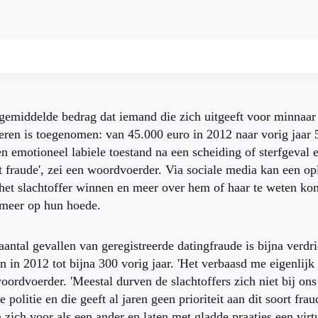
gemiddelde bedrag dat iemand die zich uitgeeft voor minnaar b
eren is toegenomen: van 45.000 euro in 2012 naar vorig jaar 
en emotioneel labiele toestand na een scheiding of sterfgeval 
t fraude', zei een woordvoerder. Via sociale media kan een op
het slachtoffer winnen en meer over hem of haar te weten ko
meer op hun hoede.
aantal gevallen van geregistreerde datingfraude is bijna verd
n in 2012 tot bijna 300 vorig jaar. 'Het verbaasd me eigenlijk n
oordvoerder. 'Meestal durven de slachtoffers zich niet bij on
de politie en die geeft al jaren geen prioriteit aan dit soort frau
 zich voor als een ander en laten met gladde praatjes een vir