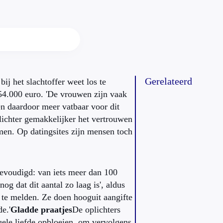
Gerelateerd
ij het slachtoffer weet los te
54.000 euro. 'De vrouwen zijn vaak
en daardoor meer vatbaar voor dit
lichter gemakkelijker het vertrouwen
men. Op datingsites zijn mensen toch
rievoudigd: van iets meer dan 100
og dat dit aantal zo laag is', aldus
s te melden. Ze doen hooguit aangifte
de.'
Gladde praatjes
De oplichters
tuele liefde opbloeien, om vervolgens