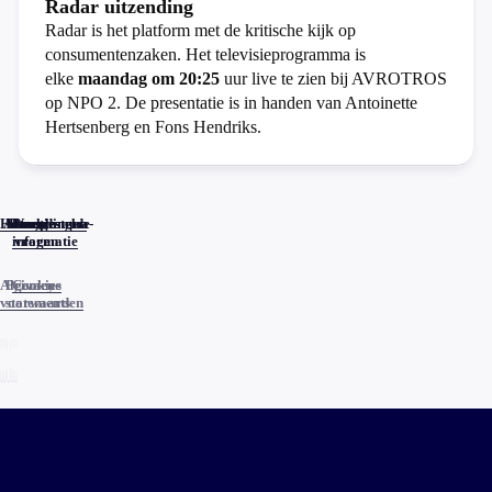
Radar uitzending
Radar is het platform met de kritische kijk op
consumentenzaken. Het televisieprogramma is
elke
maandag om 20:25
uur live te zien bij AVROTROS
op NPO 2. De presentatie is in handen van Antoinette
Hertsenberg en Fons Hendriks.
Home
Actueel
Uitzendingen
Reacties
Programma-
Veelgestelde
informatie
vragen
Algemene
Privacy
Cookies
voorwaarden
statements