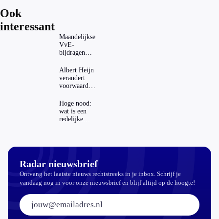
Ook
interessant
Maandelijkse
VvE-
bijdragen
stijgen: heeft
dat invloed
Albert Heijn
op je
verandert
hypotheek?
voorwaarden
koopzegels:
mag dat
Hoge nood:
zomaar?
wat is een
redelijke
prijs voor
een openbaar
toilet?
Radar nieuwsbrief
Ontvang het laatste nieuws rechtstreeks in je inbox. Schrijf je
vandaag nog in voor onze nieuwsbrief en blijf altijd op de hoogte!
E-mailadres: