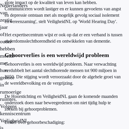
grote impact op de kwaliteit van leven kan hebben.
Nederlanders
Communiceren wordt lastiger en er kunnen gevoelens van angst
van
en depressie ontstaan met als mogelijk gevolg sociaal isolement
zestig
en vereenzaming', stelt VeiligheidNL op 'World Hearing Day'.
jaar
of
Het expertisecentrum wijst er ook op dat er een verband is tussen
ouder
ouderdomsslechthorendheid en ontwikkelen van dementie.
hebben
Gehoorverlies is een wereldwijd probleem
moeite
met
Gehoorverlies is een wereldwijd probleem. Naar verwachting
hun
verdubbelt het aantal slechthorende mensen tot 900 miljoen in
2050. Die stijging wordt veroorzaakt door de algehele groei van
gehoor
de wereldbevolking en de vergrijzing.
in
rumoerige
De Hoorstichting en VeiligheidNL gaan de komende maanden
ruimtes.
onderzoek doen naar beweegredenen om niet tijdig hulp te
Volgens
zoeken bij gehoorproblemen.
kenniscentrum
VeiligheidNL
Eerder over gehoorbeschadiging:
is