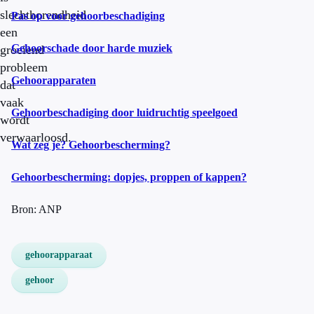
slechthorendheid
Pas op voor gehoorbeschadiging
een
Gehoorschade door harde muziek
groeiend
probleem
Gehoorapparaten
dat
vaak
Gehoorbeschadiging door luidruchtig speelgoed
wordt
verwaarloosd.
Wat zeg je? Gehoorbescherming?
Gehoorbescherming: dopjes, proppen of kappen?
Bron: ANP
gehoorapparaat
gehoor