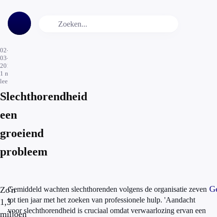
02-
03-
2018
1
min.
leestijd
Slechthorendheid
een
groeiend
probleem
Ge
Zo'n
Gemiddeld wachten slechthorenden volgens de organisatie zeven
tot tien jaar met het zoeken van professionele hulp. 'Aandacht
1,3
voor slechthorendheid is cruciaal omdat verwaarlozing ervan een
miljoen