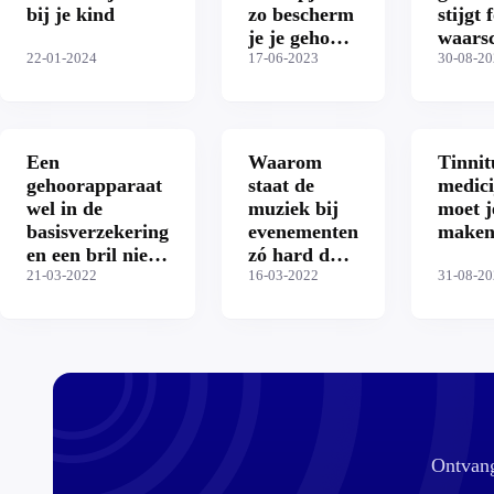
bij je kind
zo bescherm
stijgt 
je je gehoor
waars
22-01-2024
bij een
17-06-2023
expert
30-08-2
concert of
op een
festival
Een
Waarom
Tinnit
gehoorapparaat
staat de
medici
wel in de
muziek bij
moet j
basisverzekering
evenementen
maken
en een bril niet?
zó hard dat
Hoe zit dat?
21-03-2022
je oordopjes
16-03-2022
31-08-2
moet
dragen?
Ontvang