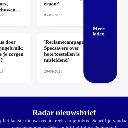
fors,
eraan?
chuwen
s
022
05-05-2022
Meer
laden
us door
'Reclamecampagne
jngebruik:
Specsavers over
e je zorgen
hoortoestellen is
?
misleidend'
021
20-04-2021
Radar nieuwsbrief
 het laatste nieuws rechtstreeks in je inbox. Schrijf je vandaa
voor onze nieuwsbrief en blijf altijd op de hoogte!