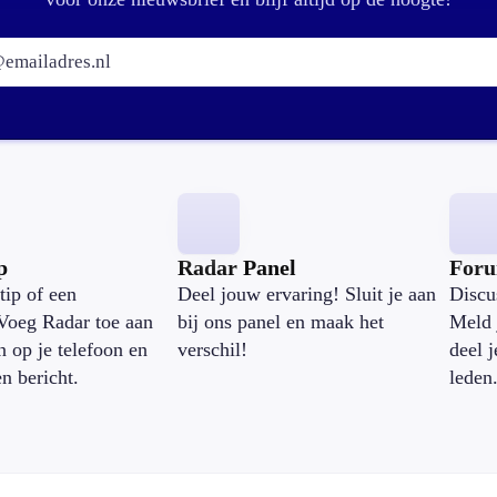
E-mailadres:
p
Radar Panel
For
tip of een
Deel jouw ervaring! Sluit je aan
Discu
Voeg Radar toe aan
bij ons panel en maak het
Meld 
n op je telefoon en
verschil!
deel 
en bericht.
leden