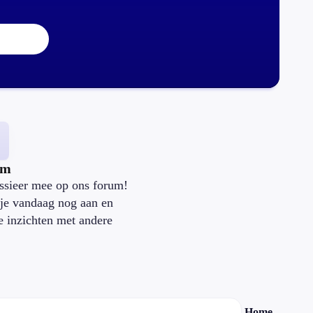
um
ssieer mee op ons forum!
je vandaag nog aan en
je inzichten met andere
.
Home