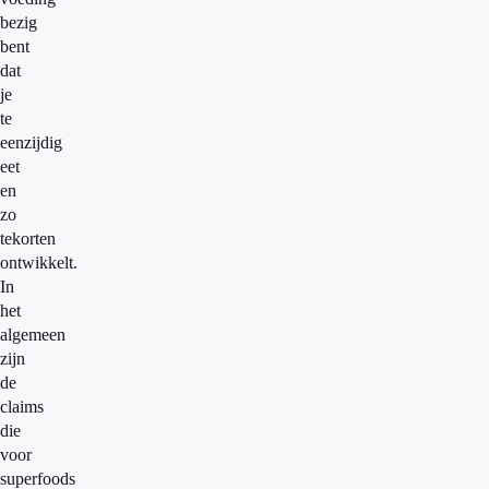
bezig
bent
dat
je
te
eenzijdig
eet
en
zo
tekorten
ontwikkelt.
In
het
algemeen
zijn
de
claims
die
voor
superfoods