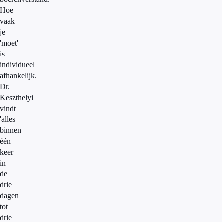
Hoe
vaak
je
'moet'
is
individueel
afhankelijk.
Dr.
Keszthelyi
vindt
'alles
binnen
één
keer
in
de
drie
dagen
tot
drie