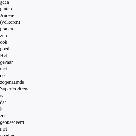
geen
gluten.
Andere
(volkoren)
granen
zijn
ook
goed.
Het
gevaar
met
de
zogenaamde
'superfoodtrend'
is
dat
je
zo
geobsedeerd
met
voeding