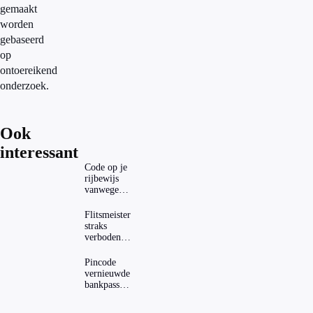
gemaakt
worden
gebaseerd
op
ontoereikend
onderzoek.
Ook
interessant
Code op je
rijbewijs
vanwege
AD(H)D of
autisme?
Flitsmeister
Zo
straks
verwijder
verboden?
je hem
Dit zijn de
regels in
Pincode
Nederland
vernieuwde
en het
bankpassen
buitenland
zichtbaar in
ING-app: