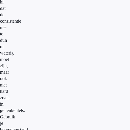
hij
dat
de
consistentie
niet
te
dun
of
waterig
moet
zijn,
maar
ook
niet
hard
zoals
in
geitenkeutels.
Gebruik
je
boerenverstand.