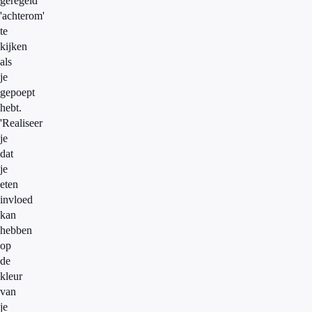
geregeld
'achterom'
te
kijken
als
je
gepoept
hebt.
'Realiseer
je
dat
je
eten
invloed
kan
hebben
op
de
kleur
van
je