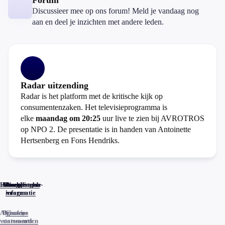
Forum
Discussieer mee op ons forum! Meld je vandaag nog
aan en deel je inzichten met andere leden.
Radar uitzending
Radar is het platform met de kritische kijk op
consumentenzaken. Het televisieprogramma is
elke
maandag om 20:25
uur live te zien bij AVROTROS
op NPO 2. De presentatie is in handen van Antoinette
Hertsenberg en Fons Hendriks.
Home
Actueel
Uitzendingen
Reacties
Programma-
Veelgestelde
informatie
vragen
Algemene
Privacy
Cookies
voorwaarden
statements