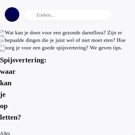
26-
Wat kan je doen voor een gezonde darmflora? Zijn er
10-
bepaalde dingen die je juist wel of niet moet eten? Hoe
2019
3
min.
zorg je voor een goede spijsvertering? We geven tips.
leestijd
Spijsvertering:
waar
kan
je
op
letten?
Alles