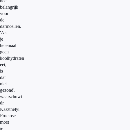
heel
belangrijk
voor
de
darmcellen.
'Als
je
helemaal
geen
koolhydraten
eet,
is
dat
niet
gezond',
waarschuwt
dr.
Kaszthelyi.
Fructose
moet
je