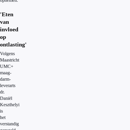
opnemen.
'Eten
van
invloed
op
ontlasting'
Volgens
Maastricht
UMC+
maag-
darm-
leverarts
dr.
Daniël
Keszthelyi
is
het
verstandig