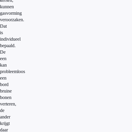
kersen,
kunnen
gasvorming
veroorzaken.
Dat
is
individueel
bepaald.
De
een
kan
probleemloos
een
bord
bruine
bonen
verteren,
de
ander
krijgt
daar