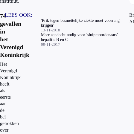
instituut.
LEES OOK:
74
Br
'Prik tegen besmettelijke ziekte moet voorrang
A
gevallen
krijgen'
13-11-2018
in
Meer aandacht nodig voor 'sluipmoordenaars'
het
hepatitis B en C
09-11-2017
Verenigd
Koninkrijk
Het
Verenigd
Koninkrijk
heeft
als
eerste
aan
de
bel
getrokken
over