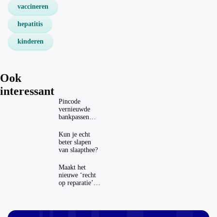
vaccineren
hepatitis
kinderen
Ook
interessant
Pincode
vernieuwde
bankpassen
zichtbaar in
ING-app: is dat
Kun je echt
wel veilig?
beter slapen
van slaapthee?
Maakt het
nieuwe ‘recht
op reparatie’
repareren ook
echt
aantrekkelijker?