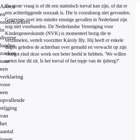
Artsen
De grote vraag is of dit een statistisch toeval kan zijn, of dat er
een achterliggende oorzaak is. Die is vooralsnog niet gevonden.
en
Gegevens over iets minder ernstige gevallen in Nederland zijn
onderzoekers
nog niet voorhanden. De Nederlandse Vereniging voor
in
Kindergeneeskunde (NVK) is momenteel bezig die te
diverse
verzamelen, vertelt voorzitter Károly Illy. Hij heeft er enkele
landen
dagen geleden de achterban over gemaild en verwacht op zijn
zoeken
vroegst eind deze week een beter beeld te hebben. 'We willen
naar
weten hoe dit zit. Is het toeval of het topje van de ijsberg?'
een
verklaring
voor
een
opvallende
stijging
van
het
aantal
jonge