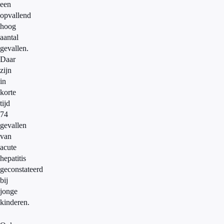
een
opvallend
hoog
aantal
gevallen.
Daar
zijn
in
korte
tijd
74
gevallen
van
acute
hepatitis
geconstateerd
bij
jonge
kinderen.