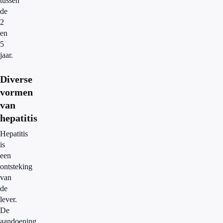
tussen
de
2
en
5
jaar.
Diverse
vormen
van
hepatitis
Hepatitis
is
een
ontsteking
van
de
lever.
De
aandoening