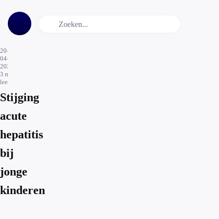
20-
04-
2022
3
min.
leestijd
Stijging
acute
hepatitis
bij
jonge
kinderen