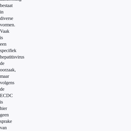
bestaat
in
diverse
vormen.
Vaak
is
een
specifiek
hepatitisvirus
de
oorzaak,
maar
volgens
de
ECDC
is
hier
geen
sprake
van