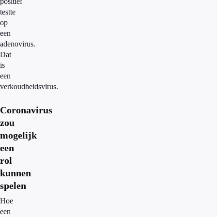
positief
testte
op
een
adenovirus.
Dat
is
een
verkoudheidsvirus.
Coronavirus
zou
mogelijk
een
rol
kunnen
spelen
Hoe
een