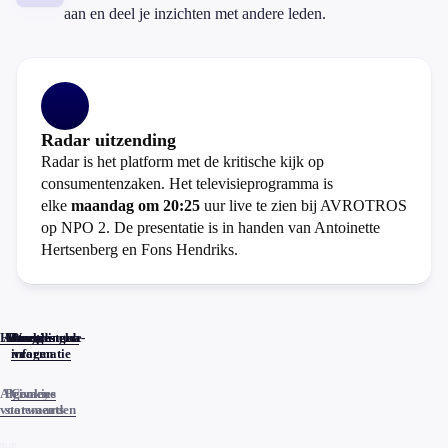
aan en deel je inzichten met andere leden.
Radar uitzending
Radar is het platform met de kritische kijk op
consumentenzaken. Het televisieprogramma is
elke
maandag om 20:25
uur live te zien bij AVROTROS
op NPO 2. De presentatie is in handen van Antoinette
Hertsenberg en Fons Hendriks.
Home
Actueel
Uitzendingen
Reacties
Programma-
Veelgestelde
informatie
vragen
Algemene
Privacy
Cookies
voorwaarden
statements