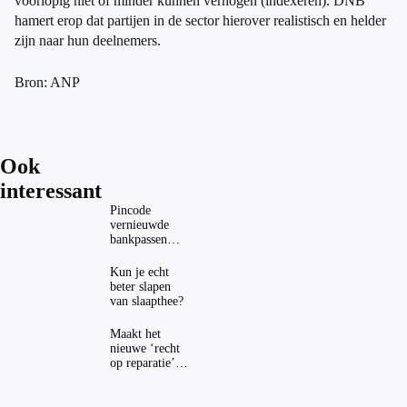
voorlopig niet of minder kunnen verhogen (indexeren). DNB
hamert erop dat partijen in de sector hierover realistisch en helder
zijn naar hun deelnemers.
Bron: ANP
Ook
interessant
Pincode
vernieuwde
bankpassen
zichtbaar in
ING-app: is dat
Kun je echt
wel veilig?
beter slapen
van slaapthee?
Maakt het
nieuwe ‘recht
op reparatie’
repareren ook
echt
aantrekkelijker?