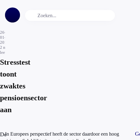
26-
01-
2016
2
min.
leestijd
Stresstest
toont
zwaktes
pensioensector
aan
Ge
De
In Europees perspectief heeft de sector daardoor een hoog