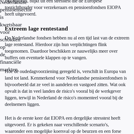
risicoprofiel, blijkt uit een stresstest die de Europese
Nederlandse
toezichthouder voor verzekeraars en pensioenfondsen EIOPA
pensioensector
heeft uitgevoerd.
is
kwetsbaar
Extreem lage rentestand
voor
De Nederlandse fondsen hebben nu al een tijd last van de extreem
schokken
lage rentestand. Hierdoor zijn hun verplichtingen flink
op
toegenomen. Daardoor beschikken ze nauwelijks meer over
de
buffers om eventuele klappen op te vangen.
financiële
markten.
Hoe de oudedagvoorziening geregeld is, verschilt in Europa van
land tot land. Kenmerkend voor Nederlandse pensioenfondsen is
bijvoorbeeld dat ze veel in aandelen en vastgoed zitten. Wat ook
opvalt is dat in veel landen de risico's vooral bij de werkgever
liggen, terwijl in Nederland de risico's momenteel vooral bij de
deelnemers liggen.
Het is de eerste keer dat EIOPA een dergelijke stresstest heeft
uitgevoerd. Er is gekeken naar verschillende scenario's,
waaronder een mogelijke koersval op de beurzen en een forse