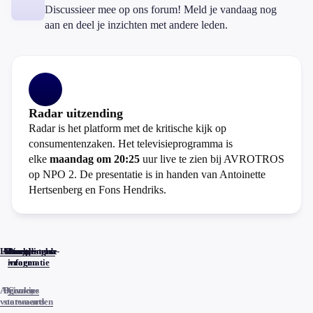
Discussieer mee op ons forum! Meld je vandaag nog
aan en deel je inzichten met andere leden.
Radar uitzending
Radar is het platform met de kritische kijk op
consumentenzaken. Het televisieprogramma is
elke
maandag om 20:25
uur live te zien bij AVROTROS
op NPO 2. De presentatie is in handen van Antoinette
Hertsenberg en Fons Hendriks.
Home
Actueel
Uitzendingen
Reacties
Programma-
Veelgestelde
informatie
vragen
Algemene
Privacy
Cookies
voorwaarden
statements