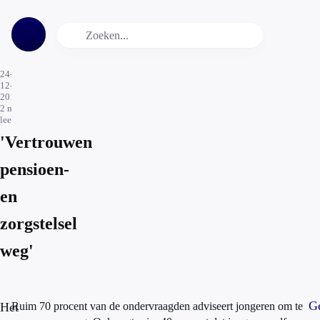
24-
12-
2015
2
min.
leestijd
'Vertrouwen
pensioen-
en
zorgstelsel
weg'
Ge
Het
Ruim 70 procent van de ondervraagden adviseert jongeren om te