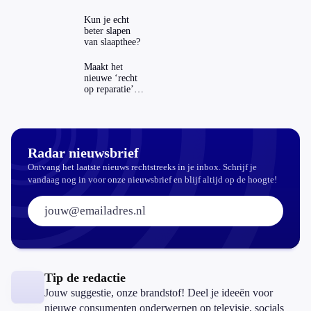
zichtbaar in
ING-app: is dat
Kun je echt
wel veilig?
beter slapen
van slaapthee?
Maakt het
nieuwe ‘recht
op reparatie’
repareren ook
echt
aantrekkelijker?
Radar nieuwsbrief
Ontvang het laatste nieuws rechtstreeks in je inbox. Schrijf je
vandaag nog in voor onze nieuwsbrief en blijf altijd op de hoogte!
E-mailadres:
Tip de redactie
Jouw suggestie, onze brandstof! Deel je ideeën voor
nieuwe consumenten onderwerpen op televisie, socials