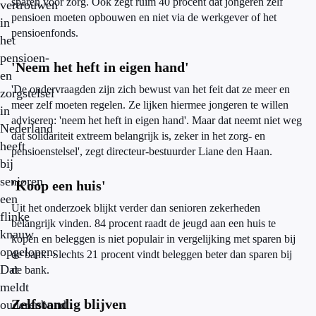
sparen voor zorg. Ook zegt ruim 40 procent dat jongeren zelf
vertrouwen
pensioen moeten opbouwen en niet via de werkgever of het
in
pensioenfonds.
het
pensioen-
'Neem het heft in eigen hand'
en
'De ondervraagden zijn zich bewust van het feit dat ze meer en
zorgstelsel
meer zelf moeten regelen. Ze lijken hiermee jongeren te willen
in
adviseren: 'neem het heft in eigen hand'. Maar dat neemt niet weg
Nederland
dat solidariteit extreem belangrijk is, zeker in het zorg- en
heeft
pensioenstelsel', zegt directeur-bestuurder Liane den Haan.
bij
senioren
'Koop een huis'
een
Uit het onderzoek blijkt verder dan senioren zekerheden
flinke
belangrijk vinden. 84 procent raadt de jeugd aan een huis te
knauw
kopen en beleggen is niet populair in vergelijking met sparen bij
opgelopen.
de bank. Slechts 21 procent vindt beleggen beter dan sparen bij
Dat
de bank.
meldt
Zelfstandig blijven
ouderenbond