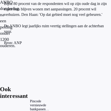
ANBO
Bijna 80 procent van de respondenten wil op zijn oude dag in zijn
donderdag
eigen huis blijven wonen met aanpassingen. 20 procent wil
na
verhuizen. Den Haan: 'Op dat gebied moet nog veel gebeuren.'
een
De ANBO legt jaarlijks ruim veertig stellingen aan de achterban
peiling
voor.
onder
1200
Bron: ANP
ouderen.
Ook
interessant
Pincode
vernieuwde
bankpassen