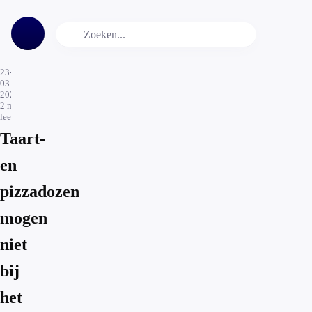
23-
03-
2024
2
min.
leestijd
Taart-
en
pizzadozen
mogen
niet
bij
het