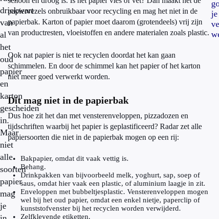
schoon en droog is. Is het papier vies of vet? Dan maakt het de
go
driekwart
papiervezels onbruikbaar voor recycling en mag het niet in de
je
van
papierbak. Karton of papier moet daarom (grotendeels) vrij zijn
ve
van productresten, vloeistoffen en andere materialen zoals plastic.
w
al
het
Ook nat papier is niet te recyclen doordat het kan gaan
oud
schimmelen. En door de schimmel kan het papier of het karton
papier
niet meer goed verwerkt worden.
en
karton
Dit mag niet in de papierbak
gescheiden
Dus hoe zit het dan met vensterenveloppen, pizzadozen en
in.
tijdschriften waarbij het papier is geplastificeerd? Radar zet alle
Maar
papiersoorten die niet in de papierbak mogen op een rij:
niet
alle
Bakpapier, omdat dit vaak vettig is.
Behang.
soorten
Drinkpakken van bijvoorbeeld melk, yoghurt, sap, soep of
papier
saus, omdat hier vaak een plastic, of aluminium laagje in zit.
Enveloppen met bubbeltjesplastic. Vensterenveloppen mogen
mag
wel bij het oud papier, omdat een enkel nietje, paperclip of
je
kunststofvenster bij het recyclen worden verwijderd.
Zelfklevende etiketten.
in