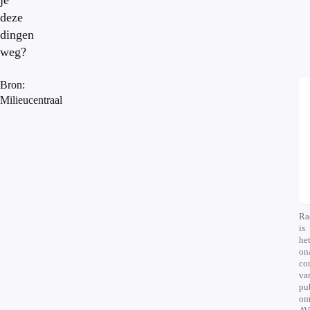
je
deze
dingen
weg?
Bron:
Milieucentraal
Ra
is
he
on
co
va
pu
om