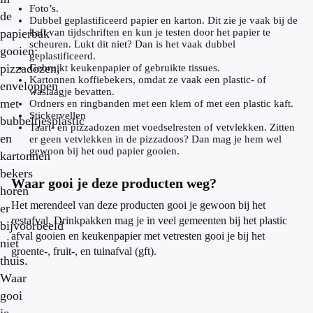
Foto’s.
de
Dubbel geplastificeerd papier en karton. Dit zie je vaak bij de
papierbak
kaft van tijdschriften en kun je testen door het papier te
scheuren. Lukt dit niet? Dan is het vaak dubbel
gooien:
geplastificeerd.
pizzadozen,
Gebruikt keukenpapier of gebruikte tissues.
Kartonnen koffiebekers, omdat ze vaak een plastic- of
enveloppen
waslaagje bevatten.
met
Ordners en ringbanden met een klem of met een plastic kaft.
Stickervellen
bubbeltjesplastic
Taart- en pizzadozen met voedselresten of vetvlekken. Zitten
en
er geen vetvlekken in de pizzadoos? Dan mag je hem wel
gewoon bij het oud papier gooien.
kartonnen
bekers
Waar gooi je deze producten weg?
horen
Het merendeel van deze producten gooi je gewoon bij het
er
restafval. Drinkpakken mag je in veel gemeenten bij het plastic
bijvoorbeeld
afval gooien en keukenpapier met vetresten gooi je bij het
niet
groente-, fruit-, en tuinafval (gft).
thuis.
Waar
gooi