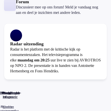
Forum
Discussieer mee op ons forum! Meld je vandaag nog
aan en deel je inzichten met andere leden.
Radar uitzending
Radar is het platform met de kritische kijk op
consumentenzaken. Het televisieprogramma is
elke
maandag om 20:25
uur live te zien bij AVROTROS
op NPO 2. De presentatie is in handen van Antoinette
Hertsenberg en Fons Hendriks.
Home
Actueel
Uitzendingen
Reacties
Programma-
Veelgestelde
informatie
vragen
Algemene
Privacy
Cookies
voorwaarden
statements