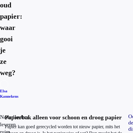
oud
papier:
waar
gooi
je
ze
weg?
Elsa
Kannekens
O
Nederlanders
Papierbak alleen voor schoon en droog papier
d
leveren
Papier kan goed gerecycled worden tot nieuw papier, mits het
d
ruim