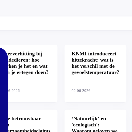
:
Oververhitting bij
KNMI introduceert
weidedieren: hoe
hittekracht: wat is
herken je het en wat
het verschil met de
kun je ertegen doen?
gevoelstemperatuur?
19-06-2026
02-06-2026
Hoe betrouwbaar
‘Natuurlijk’ en
zijn
'ecologisch':
duurzaamheidsclaims
Waarom geloven we