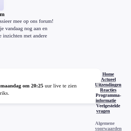
um
ssieer mee op ons forum!
je vandaag nog aan en
je inzichten met andere
.
Home
Actueel
Uitzendingen
e
maandag om 20:25
uur live te zien
Reacties
riks.
Programma-
informatie
Veelgestelde
vragen
Algemene
voorwaarden