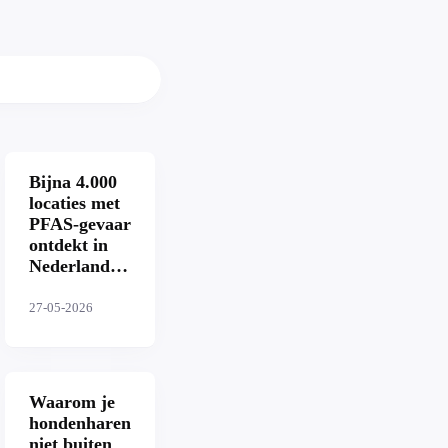
Bijna 4.000
locaties met
PFAS-gevaar
ontdekt in
Nederland:
dit zijn de
risico's voor
27-05-2026
jou
Waarom je
hondenharen
niet buiten