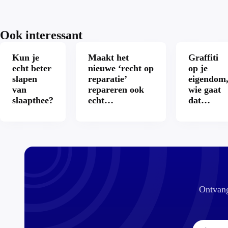
Ook interessant
Kun je
Maakt het
Graffiti
echt beter
nieuwe ‘recht op
op je
slapen
reparatie’
eigendom
van
repareren ook
wie gaat
slaapthee?
echt
dat
aantrekkelijker?
betalen?
Ontvang