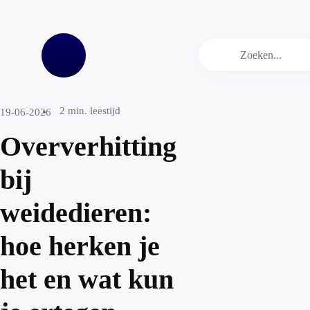
2
min. leestijd
19-06-2026
Oververhitting
bij
weidedieren:
hoe herken je
het en wat kun