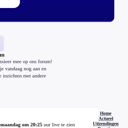
um
ssieer mee op ons forum!
je vandaag nog aan en
je inzichten met andere
.
Home
Actueel
Uitzendingen
e
maandag om 20:25
uur live te zien