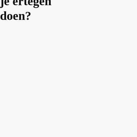
je ertegen
doen?