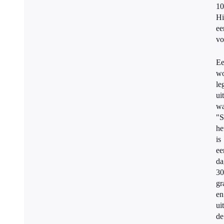
10
Hi
ee
vo
E
wo
le
uit
wa
"S
he
is
ee
da
30
gr
en
uit
de