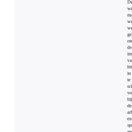
D
we
ma
wo
we
ge
o
de
im
va
hi
in
te
sc
vo
bi
de
ar
en
sp
en