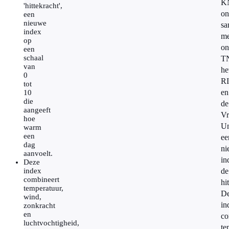
K
'hittekracht',
on
een
nieuwe
sa
index
me
op
on
een
schaal
T
van
he
0
R
tot
en
10
die
de
aangeeft
Vr
hoe
Un
warm
een
ee
dag
ni
aanvoelt.
in
Deze
index
de
combineert
hi
temperatuur,
D
wind,
in
zonkracht
en
co
luchtvochtigheid,
te