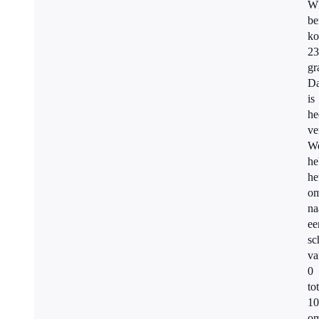
W
be
ko
23
gr
Da
is
he
ve
W
he
he
om
na
ee
sc
va
0
tot
10
om