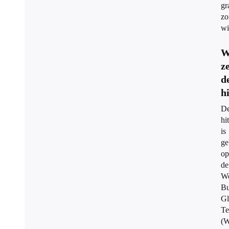
gr
zo
wi
W
z
d
h
D
hi
is
ge
op
de
W
Bu
Gl
Te
(