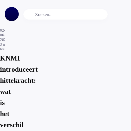
02-
06-
2026
3
min.
leestijd
KNMI
introduceert
hittekracht:
wat
is
het
verschil