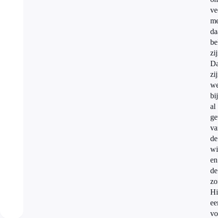
ve
me
da
be
zi
Da
zi
w
bi
al
g
va
de
wi
en
de
zo
Hi
ee
vo