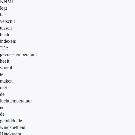
KNMI
legt
het
verschil
tussen
beide
indexen:
“De
gevoelstemperatuur
heeft
vooral
te
maken
met
de
luchttemperatuur
en
de
gemiddelde
windsnelheid.
Hittekracht