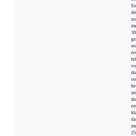
E
dr
zo
me
30
gr
en
ee
br
vo
da
oo
he
an
da
ee
k
da
me
25