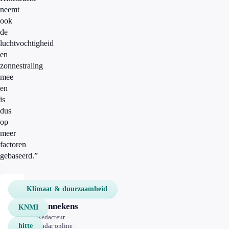
neemt
ook
de
luchtvochtigheid
en
zonnestraling
mee
en
is
dus
op
meer
factoren
gebaseerd.”
Klimaat & duurzaamheid
Elsa
Kannekens
KNMI
Redacteur
hitte
Radar online