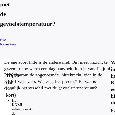
met
de
gevoelstemperatuur?
Elsa
Kannekens
De ene soort hitte is de andere niet. Om meer inzicht te
W
geven in hoe warm een dag aanvoelt, kun je vanaf 2 juni
i
⚡
2026 daarom de zogenoemde ‘hittekracht’ zien in de
h
TL;DR
KNMI-weer app. Wat zegt het precies? En wat is
K
(In
eigenlijk het verschil met de gevoelstemperatuur?
het
e
kort)
hi
Het
i
KNMI
introduceert
He
de