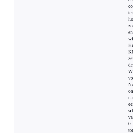
co
te
lu
zo
en
wi
He
K
ze
de
W
vo
Ne
o
na
ee
sc
va
0
tot