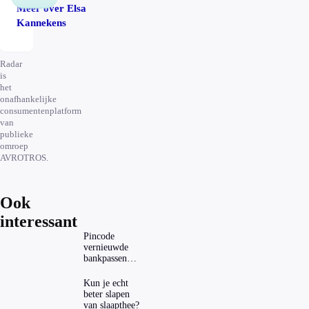
Meer over Elsa
Kannekens
Radar
is
het
onafhankelijke
consumentenplatform
van
publieke
omroep
AVROTROS.
Ook
interessant
Pincode
vernieuwde
bankpassen
zichtbaar in
ING-app: is dat
Kun je echt
wel veilig?
beter slapen
van slaapthee?