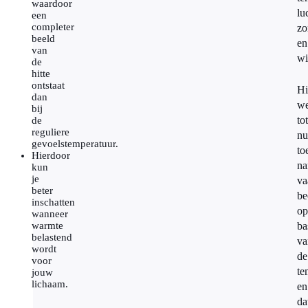
waardoor
lu
een
completer
zo
beeld
en
van
wi
de
hitte
ontstaat
Hi
dan
we
bij
tot
de
reguliere
nu
gevoelstemperatuur.
to
Hierdoor
na
kun
je
va
beter
be
inschatten
op
wanneer
warmte
ba
belastend
va
wordt
de
voor
te
jouw
lichaam.
en
da