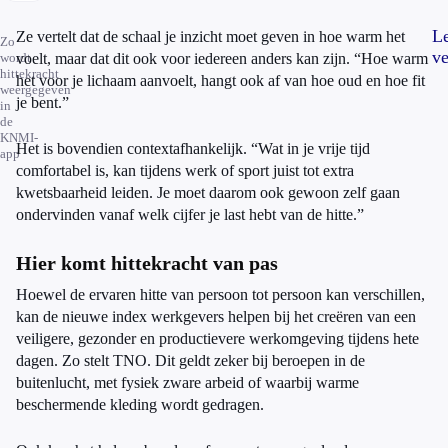
L
Ze vertelt dat de schaal je inzicht moet geven in hoe warm het
Zo
ve
wordt
voelt, maar dat dit ook voor iedereen anders kan zijn. “Hoe warm
hittekracht
het voor je lichaam aanvoelt, hangt ook af van hoe oud en hoe fit
weergegeven
je bent.”
in
de
KNMI-
Het is bovendien contextafhankelijk. “Wat in je vrije tijd
app
comfortabel is, kan tijdens werk of sport juist tot extra
kwetsbaarheid leiden. Je moet daarom ook gewoon zelf gaan
ondervinden vanaf welk cijfer je last hebt van de hitte.”
Hier komt hittekracht van pas
Hoewel de ervaren hitte van persoon tot persoon kan verschillen,
kan de nieuwe index werkgevers helpen bij het creëren van een
veiligere, gezonder en productievere werkomgeving tijdens hete
dagen. Zo stelt TNO. Dit geldt zeker bij beroepen in de
buitenlucht, met fysiek zware arbeid of waarbij warme
beschermende kleding wordt gedragen.