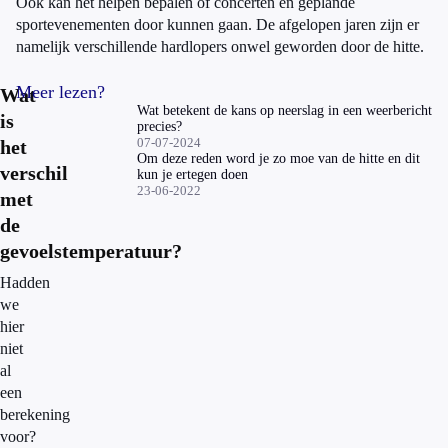
Ook kan het helpen bepalen of concerten en geplande
sportevenementen door kunnen gaan. De afgelopen jaren zijn er
namelijk verschillende hardlopers onwel geworden door de hitte.
Meer lezen?
Wat
Wat betekent de kans op neerslag in een weerbericht
is
precies?
07-07-2024
het
Om deze reden word je zo moe van de hitte en dit
verschil
kun je ertegen doen
23-06-2022
met
de
gevoelstemperatuur?
Hadden
we
hier
niet
al
een
berekening
voor?