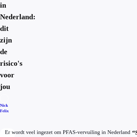
in
Nederland:
dit
zijn
de
risico's
voor
jou
Nick
Felix
Er wordt veel ingezet om PFAS-vervuiling in Nederland
“