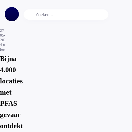
27-
05-
2026
4
min.
leestijd
Bijna
4.000
locaties
met
PFAS-
gevaar
ontdekt