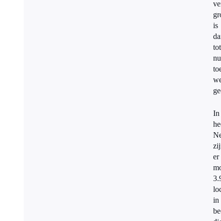
ve
gr
is
da
tot
nu
to
we
ge
In
he
Ne
zi
er
mo
3.
lo
in
be