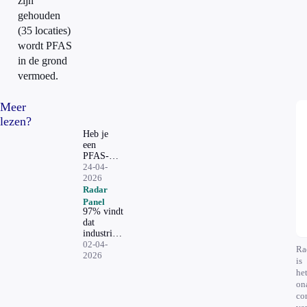
zijn
gehouden
(35 locaties)
wordt PFAS
in de grond
vermoed.
Meer
lezen?
Heb je
een
PFAS-
waterfilter
24-04-
nodig?
2026
Expert en
Radar
fabrikant
Panel
zijn het
97% vindt
niet eens
dat
industrie
moet
02-04-
Ra
betalen
2026
is
voor
he
PFAS in
on
drinkwater
co