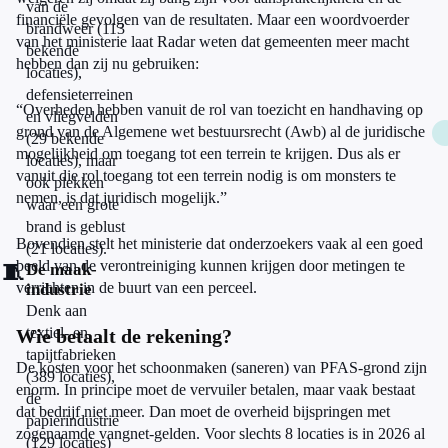
van de
financiële gevolgen van de resultaten. Maar een woordvoerder
brandweer (113
van het ministerie laat Radar weten dat gemeenten meer macht
bekende
hebben dan zij nu gebruiken:
locaties),
defensieterreinen
“Overheden hebben vanuit de rol van toezicht en handhaving op
en vliegvelden
grond van de Algemene wet bestuursrecht (Awb) al de juridische
(29 bekende
mogelijkheid om toegang tot een terrein te krijgen. Dus als er
locaties), maar
vanuit die rol toegang tot een terrein nodig is om monsters te
ook plekken
nemen, is dat juridisch mogelijk.”
waar een grote
brand is geblust
Bovendien stelt het ministerie dat onderzoekers vaak al een goed
(21 locaties).
beeld van de verontreiniging kunnen krijgen door metingen te
🧵
De maak-
verrichten in de buurt van een perceel.
industrie
Denk aan
textiel- en
Wie betaalt de rekening?
tapijtfabrieken
De kosten voor het schoonmaken (saneren) van PFAS-grond zijn
(389 locaties),
enorm. In principe moet de vervuiler betalen, maar vaak bestaat
de
dat bedrijf niet meer. Dan moet de overheid bijspringen met
papierindustrie
zogenaamde vangnet-gelden. Voor slechts 8 locaties is in 2026 al
(129 locaties)