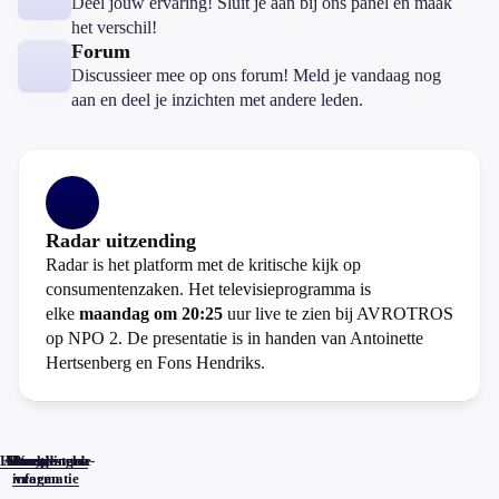
Deel jouw ervaring! Sluit je aan bij ons panel en maak
het verschil!
Forum
Discussieer mee op ons forum! Meld je vandaag nog
aan en deel je inzichten met andere leden.
Radar uitzending
Radar is het platform met de kritische kijk op
consumentenzaken. Het televisieprogramma is
elke
maandag om 20:25
uur live te zien bij AVROTROS
op NPO 2. De presentatie is in handen van Antoinette
Hertsenberg en Fons Hendriks.
Home
Actueel
Uitzendingen
Reacties
Programma-
Veelgestelde
informatie
vragen