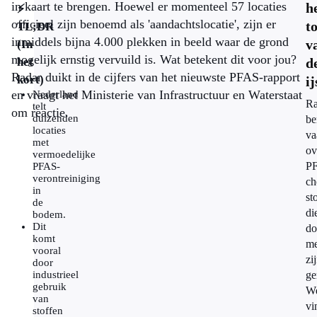
in kaart te brengen. Hoewel er momenteel 57 locaties
h
⚡
officieel zijn benoemd als 'aandachtslocatie', zijn er
t
TL;DR
inmiddels bijna 4.000 plekken in beeld waar de grond
v
(In
mogelijk ernstig vervuild is. Wat betekent dit voor jou?
het
d
Radar duikt in de cijfers van het nieuwste PFAS-rapport
kort)
i
en vraagt het Ministerie van Infrastructuur en Waterstaat
Nederland
Ra
telt
om reactie.
duizenden
be
locaties
va
met
ov
vermoedelijke
P
PFAS-
verontreiniging
ch
in
st
de
di
bodem.
Dit
do
komt
me
vooral
zi
door
industrieel
ge
gebruik
W
van
vi
stoffen