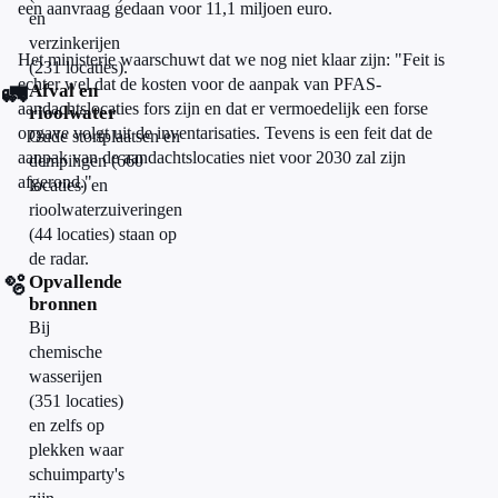
een aanvraag gedaan voor 11,1 miljoen euro.
en
verzinkerijen
Het ministerie waarschuwt dat we nog niet klaar zijn: "Feit is
(231 locaties).
echter wel dat de kosten voor de aanpak van PFAS-
🚛
Afval en
aandachtslocaties fors zijn en dat er vermoedelijk een forse
rioolwater
opgave volgt uit de inventarisaties. Tevens is een feit dat de
Oude stortplaatsen en
aanpak van de aandachtslocaties niet voor 2030 zal zijn
dempingen (660
afgerond."
locaties) en
rioolwaterzuiveringen
(44 locaties) staan op
de radar.
🫧
Opvallende
bronnen
Bij
chemische
wasserijen
(351 locaties)
en zelfs op
plekken waar
schuimparty's