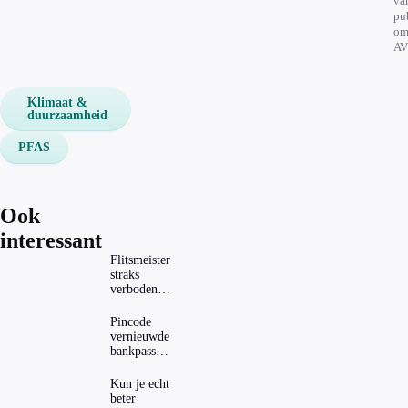
va
pu
om
AV
Klimaat &
duurzaamheid
PFAS
Ook
interessant
Flitsmeister
straks
verboden?
Dit zijn de
regels in
Pincode
Nederland
vernieuwde
en het
bankpassen
buitenland
zichtbaar in
ING-app:
Kun je echt
is dat wel
beter