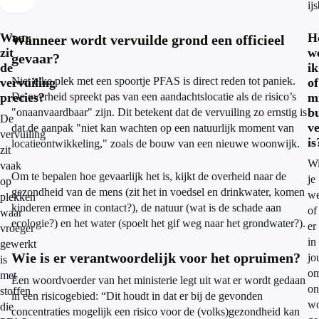
ij
Waar
H
Wanneer wordt vervuilde grond een officieel
zit
w
gevaar?
de
ik
Niet elke plek met een spoortje PFAS is direct reden tot paniek.
vervuiling
of
precies?
De overheid spreekt pas van een aandachtslocatie als de risico’s
m
b
"onaanvaardbaar" zijn. Dit betekent dat de vervuiling zo ernstig is
De
ve
dat de aanpak "niet kan wachten op een natuurlijk moment van
vervuiling
is
locatieontwikkeling," zoals de bouw van een nieuwe woonwijk.
zit
Wi
vaak
Om te bepalen hoe gevaarlijk het is, kijkt de overheid naar de
je
op
gezondheid van de mens (zit het in voedsel en drinkwater, komen
we
plekken
kinderen ermee in contact?), de natuur (wat is de schade aan
of
waar
ecologie?) en het water (spoelt het gif weg naar het grondwater?).
er
vroeger
in
gewerkt
Wie is er verantwoordelijk voor het opruimen?
jo
is
om
met
Een woordvoerder van het ministerie legt uit wat er wordt gedaan
on
stoffen
in een risicogebied: “Dit houdt in dat er bij de gevonden
wo
die
concentraties mogelijk een risico voor de (volks)gezondheid kan