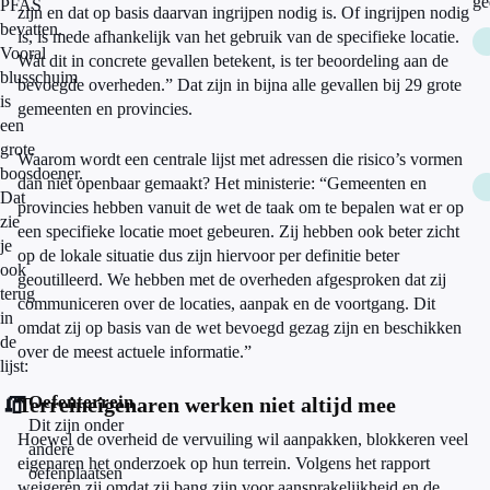
ge
PFAS
zijn en dat op basis daarvan ingrijpen nodig is. Of ingrijpen nodig
bevatten.
is, is mede afhankelijk van het gebruik van de specifieke locatie.
Vooral
Wat dit in concrete gevallen betekent, is ter beoordeling aan de
blusschuim
bevoegde overheden.” Dat zijn in bijna alle gevallen bij 29 grote
is
gemeenten en provincies.
een
grote
Waarom wordt een centrale lijst met adressen die risico’s vormen
boosdoener.
dan niet openbaar gemaakt? Het ministerie: “Gemeenten en
Dat
provincies hebben vanuit de wet de taak om te bepalen wat er op
zie
een specifieke locatie moet gebeuren. Zij hebben ook beter zicht
je
op de lokale situatie dus zijn hiervoor per definitie beter
ook
geoutilleerd. We hebben met de overheden afgesproken dat zij
terug
communiceren over de locaties, aanpak en de voortgang. Dit
in
omdat zij op basis van de wet bevoegd gezag zijn en beschikken
de
over de meest actuele informatie.”
lijst:
🧯
Oefenterrein
Terreineigenaren werken niet altijd mee
Dit zijn onder
Hoewel de overheid de vervuiling wil aanpakken, blokkeren veel
andere
eigenaren het onderzoek op hun terrein. Volgens het rapport
oefenplaatsen
weigeren zij omdat zij bang zijn voor aansprakelijkheid en de