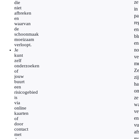
ze
die
niet
in
afbreken
pa
en
re
waarvan
de
en
schoonmaak
bl
moeizaam
en
verloopt.
no
Je
kunt
ve
zelf
me
onderzoeken
Z
of
jouw
zi
buurt
ha
een
om
risicogebied
is
ze
via
wa
online
ve
kaarten
en
of
door
vu
contact
af
met
ma