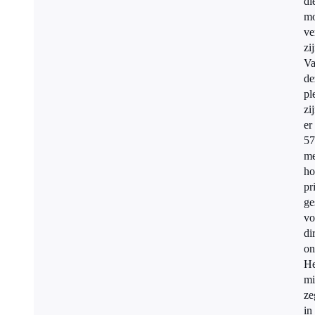
di
mo
ve
zi
V
de
pl
zi
er
57
me
ho
pri
ge
vo
di
on
He
mi
ze
in