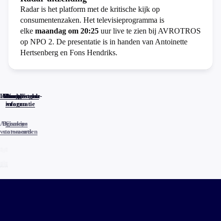
Radar is het platform met de kritische kijk op
consumentenzaken. Het televisieprogramma is
elke
maandag om 20:25
uur live te zien bij AVROTROS
op NPO 2. De presentatie is in handen van Antoinette
Hertsenberg en Fons Hendriks.
Home
Actueel
Uitzendingen
Reacties
Programma-
Veelgestelde
informatie
vragen
Algemene
Privacy
Cookies
voorwaarden
statements