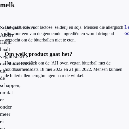
melk
L
Supermarktketen
Dat geldt ook voor lactose, selderij en soja. Mensen die allergisch
o
zijn voor een van de genoemde ingrediënten wordt dringend
Albert
verzocht om de bitterballen niet te eten.
Heijn
haalt
Om welk product gaat het?
veganistische
Het gaat specifiek om de 'AH oven vegan bitterbal' met de
ovenbitterballen
houdbaarheidsdata 18 mei 2022 en 21 juli 2022. Mensen kunnen
uit
de bitterballen terugbrengen naar de winkel.
de
schappen,
omdat
er
onder
meer
ei
en