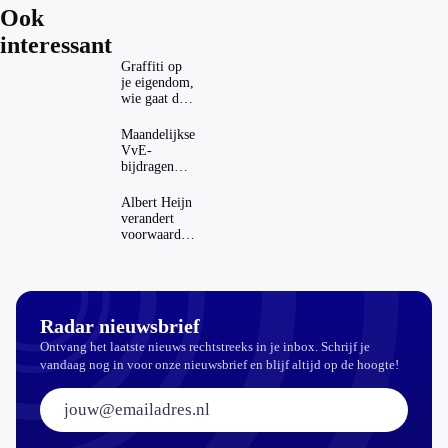
Ook
interessant
Graffiti op
je eigendom,
wie gaat dat
betalen?
Maandelijkse
VvE-
bijdragen
stijgen: heeft
dat invloed
Albert Heijn
op je
verandert
hypotheek?
voorwaarden
koopzegels:
mag dat
zomaar?
Radar nieuwsbrief
Ontvang het laatste nieuws rechtstreeks in je inbox. Schrijf je
vandaag nog in voor onze nieuwsbrief en blijf altijd op de hoogte!
E-mailadres: