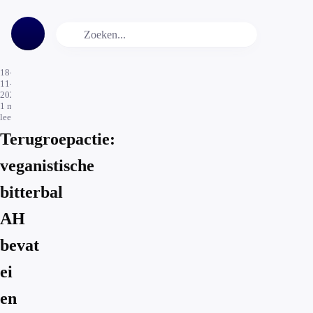
18-
11-
2021
1
min.
leestijd
Terugroepactie:
veganistische
bitterbal
AH
bevat
ei
en