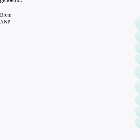
genoemd.
Bron:
ANP