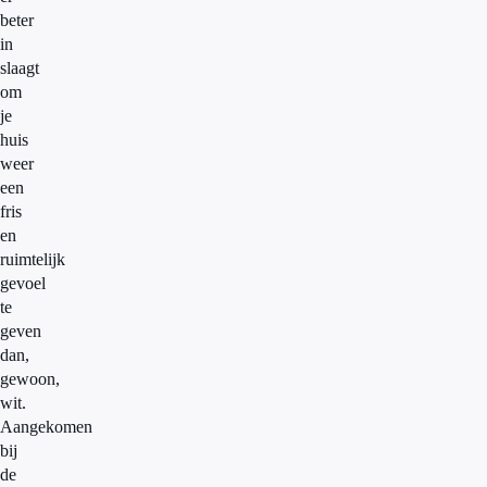
beter
in
slaagt
om
je
huis
weer
een
fris
en
ruimtelijk
gevoel
te
geven
dan,
gewoon,
wit.
Aangekomen
bij
de