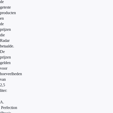
de
geteste
producten
en
de
prijzen
die
Radar
betaalde.
De
prijzen
gelden
voor
hoeveelheden
van
2,5
liter:
A.
Perfection