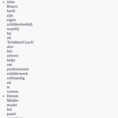
John
Bruers
heeft
zijn
eigen
schildersbedrijf,
waarbij
hij
als
'SchildersCoach'
doe-
het-
zelvers
helpt
om
professioneel
schilderwerk
zelfstandig
uit
te
voeren.
Dennis
Mulder
maakt
het
panel