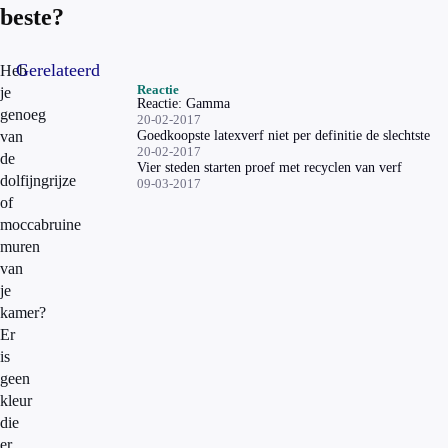
beste?
Gerelateerd
Heb
Reactie
je
Reactie: Gamma
genoeg
20-02-2017
van
Goedkoopste latexverf niet per definitie de slechtste
20-02-2017
de
Vier steden starten proef met recyclen van verf
dolfijngrijze
09-03-2017
of
moccabruine
muren
van
je
kamer?
Er
is
geen
kleur
die
er