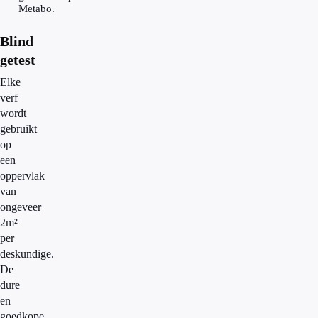
Metabo.
Blind
getest
Elke
verf
wordt
gebruikt
op
een
oppervlak
van
ongeveer
2m²
per
deskundige.
De
dure
en
goedkope