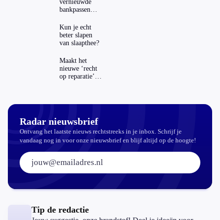
vernieuwde
bankpassen
zichtbaar in
ING-app: is dat
Kun je echt
wel veilig?
beter slapen
van slaapthee?
Maakt het
nieuwe ‘recht
op reparatie’
repareren ook
echt
aantrekkelijker?
Radar nieuwsbrief
Ontvang het laatste nieuws rechtstreeks in je inbox. Schrijf je
vandaag nog in voor onze nieuwsbrief en blijf altijd op de hoogte!
E-mailadres:
Tip de redactie