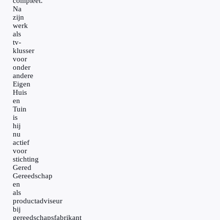
compleet.
Na
zijn
werk
als
tv-
klusser
voor
onder
andere
Eigen
Huis
en
Tuin
is
hij
nu
actief
voor
stichting
Gered
Gereedschap
en
als
productadviseur
bij
gereedschapsfabrikant