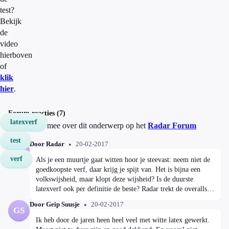
test?
Bekijk
de
video
hierboven
of
klik
hier
.
Forum reacties (7)
latexverf
Discussieer mee over dit onderwerp op het
Radar Forum
test
Door Radar
20-02-2017
R
verf
Als je een muurtje gaat witten hoor je steevast: neem niet de
goedkoopste verf, daar krijg je spijt van. Het is bijna een
volkswijsheid, maar klopt deze wijsheid? Is de duurste
latexverf ook per definitie de beste? Radar trekt de overalls
aan en test latexverf. Lees meer:
Door Geip Suusje
20-02-2017
http://radar.avrotros.nl/uitzendingen/gemist/20-02-2017/
GS
Maandag 20 februari in Radar, om 20:30 uur op NPO 1
Ik heb door de jaren heen heel veel met witte latex gewerkt.