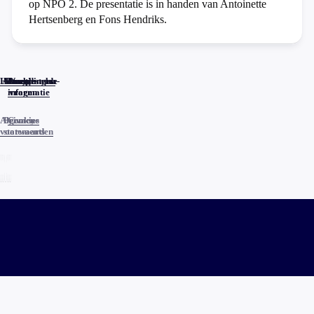
op NPO 2. De presentatie is in handen van Antoinette
Hertsenberg en Fons Hendriks.
Home
Actueel
Uitzendingen
Reacties
Programma-
Veelgestelde
informatie
vragen
Algemene
Privacy
Cookies
voorwaarden
statements