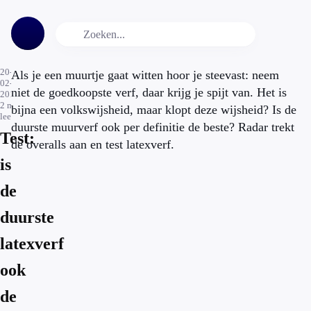
20-
Als je een muurtje gaat witten hoor je steevast: neem
02-
niet de goedkoopste verf, daar krijg je spijt van. Het is
2017
2
min.
bijna een volkswijsheid, maar klopt deze wijsheid? Is de
leestijd
duurste muurverf ook per definitie de beste? Radar trekt
Test:
de overalls aan en test latexverf.
is
de
duurste
latexverf
ook
de