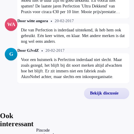
Moest niet te duur zijn en goed dekkend. En vooral niet
spatten! De laatste jaren Perfection 'Ultra Dekkend' van
Praxis voor ciraca €30 per 10 liter. Mooie prijs/prestatie
verhouding. Wat ze dit seizoen (2017) leveren is natuurlijk
Door witte angora
20-02-2017
afwachten. De naam kan hetzelfde blijven, maar de inhoud
WA
kan veranderen... Blijf opletten! Want constante kwaliteit
Die van Perfection is inderdaad uitstekend, ik heb hem ook
door de jaren heen is de achillespees van heel de
gebruikt. Eén keer witten, en klaar. Met andere merken is dat
bouwmarktbranche. 😲ops:
nog wel eens anders.
Door GJvdZ
20-02-2017
G
Voor een huismerk is Perfection inderdaad niet slecht. Maar
zoals gezegd, het blijft bij dit soort merken altijd afwachten
hoe het blijft. Er zit immers niet een fabriek zoals
AkzoNobel achter, maar slechts een inkooporganisatie.
Bekijk discussie
Ook
interessant
Pincode