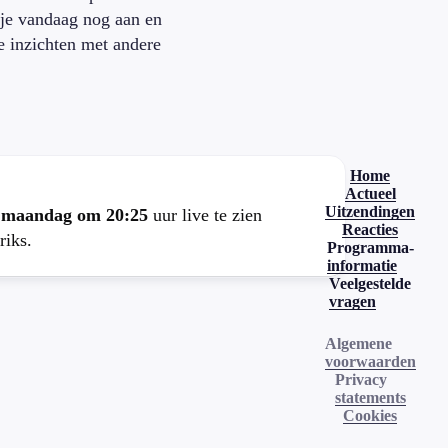
je vandaag nog aan en
je inzichten met andere
.
Home
Actueel
Uitzendingen
e
maandag om 20:25
uur live te zien
Reacties
riks.
Programma-
informatie
Veelgestelde
vragen
Algemene
voorwaarden
Privacy
statements
Cookies