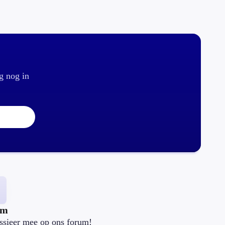
g nog in
um
ssieer mee op ons forum!