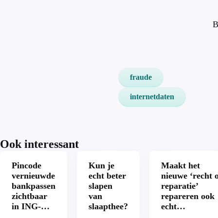
B
fraude
internetdaten
Ook interessant
Pincode
Kun je
Maakt het
vernieuwde
echt beter
nieuwe ‘recht 
bankpassen
slapen
reparatie’
zichtbaar
van
repareren ook
in ING-
slaapthee?
echt
app: is dat
aantrekkelijke