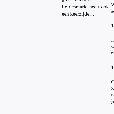
V
liefdesmarkt heeft ook
a
een keerzijde…
T
K
w
n
T
O
Z
n
j