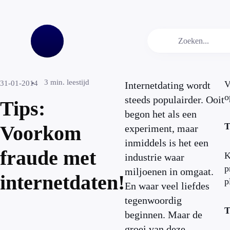
3
min. leestijd
31-01-2014
V
Internetdating wordt
o
steeds populairder. Ooit
Tips:
begon het als een
T
Voorkom
experiment, maar
inmiddels is het een
fraude met
K
industrie waar
p
miljoenen in omgaat.
internetdaten!
p
En waar veel liefdes
tegenwoordig
T
beginnen. Maar de
groei van deze