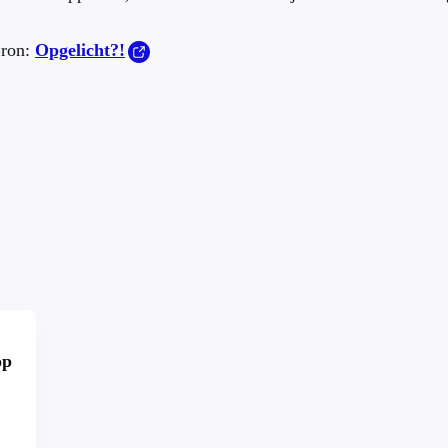
ron:
Opgelicht?!
op
r?