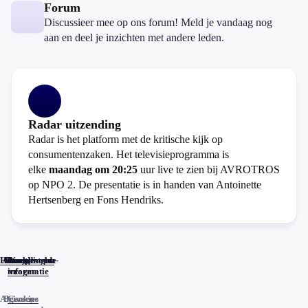
Forum
Discussieer mee op ons forum! Meld je vandaag nog
aan en deel je inzichten met andere leden.
Radar uitzending
Radar is het platform met de kritische kijk op
consumentenzaken. Het televisieprogramma is
elke
maandag om 20:25
uur live te zien bij AVROTROS
op NPO 2. De presentatie is in handen van Antoinette
Hertsenberg en Fons Hendriks.
Home
Actueel
Uitzendingen
Reacties
Programma-
Veelgestelde
informatie
vragen
Algemene
Privacy
Cookies