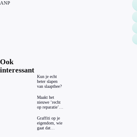
ANP
Ook
interessant
Kun je echt
beter slapen
van slaapthee?
Maakt het
nieuwe ‘recht
op reparatie’
repareren ook
echt
Graffiti op je
aantrekkelijker?
eigendom, wie
gaat dat
betalen?