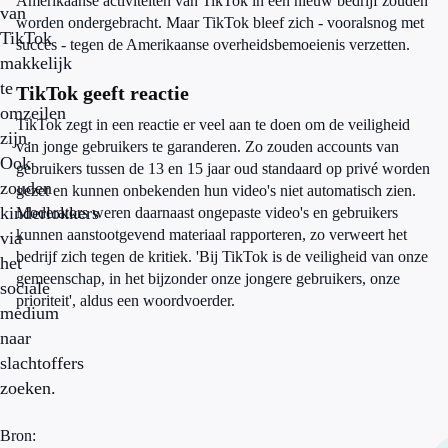
Amerikaanse activiteiten van TikTok in een nieuw bedrijf zouden
van
worden ondergebracht. Maar TikTok bleef zich - vooralsnog met
TikTok
succes - tegen de Amerikaanse overheidsbemoeienis verzetten.
makkelijk
te
TikTok geeft reactie
omzeilen
TikTok zegt in een reactie er veel aan te doen om de veiligheid
zijn.
van jonge gebruikers te garanderen. Zo zouden accounts van
Ook
gebruikers tussen de 13 en 15 jaar oud standaard op privé worden
zouden
gezet en kunnen onbekenden hun video's niet automatisch zien.
kinderlokkers
Moderators weren daarnaast ongepaste video's en gebruikers
kunnen aanstootgevend materiaal rapporteren, zo verweert het
via
bedrijf zich tegen de kritiek. 'Bij TikTok is de veiligheid van onze
het
gemeenschap, in het bijzonder onze jongere gebruikers, onze
sociale
prioriteit', aldus een woordvoerder.
medium
naar
slachtoffers
zoeken.
Bron: