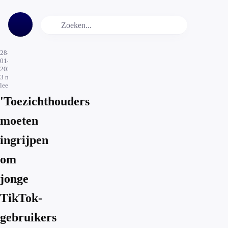
28-
01-
2021
3
min.
leestijd
'Toezichthouders
moeten
ingrijpen
om
jonge
TikTok-
gebruikers