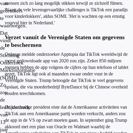
van
mensen zich zo lang mogelijk stikken terwijl ze zichzelf filmen.
'Naast de vele levensgevaarlijke challenges is TikTok een paradijs
gebruikers
voor kinderlokkers', aldus SOMI. 'Het is wachten op een ernstig
te
voorval hier in Nederland.'
waarborgen.
Dat
Verzet vanuit de Verenigde Staten om gegevens
vindt
te beschermen
de
Onlangs meldde onderzoeker Apptopia dat TikTok wereldwijd de
Stichting
meest gedownloade app van 2020 zou zijn. Zeker 850 miljoen
Onderzoek
mensen hebben de app volgens de cijfers op hun telefoon of tablet
Marktinformatie
gezet. TikTok ligt ook al maanden zwaar onder vuur in de
(SOMI).
Verenigde Staten. Trump betoogde dat TikTok te veel gegevens
Zo
opslaat, die via moederbedrijf ByteDance bij de Chinese overheid
zou
zouden terechtkomen.
de
leeftijdscheck
De toenmalige president eiste dat de Amerikaanse activiteiten van
TikTok aan een Amerikaanse partij worden verkocht, anders zou
van
de app in de VS op zwart moeten gaan. In september ging Trump
13
akkoord met een plan van Oracle en Walmart waarbij de
jaar