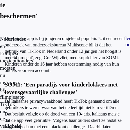
te
beschermen'
le
Nederlandse
De Chinese app is bij jongeren ongekend populair. 'Uit een recent
o
onderzoek van onderzoeksbureau Multiscope blijkt dat het
en
gebruik van TikTok in Nederland onder 12-jarigen het hoogst is
Europese
met 64 procent', zegt Cor Wijtvliet, mede-oprichter van SOMI.
toezichthouders
Kinderen onder de 16 jaar hebben toestemming nodig van hun
moeten
ouders voor een account.
nu
ingrijpen
SOMI: 'Een paradijs voor kinderlokkers met
bij
levensgevaarlijke challenges'
filmpjesapp
De Italiaanse privacywaakhond heeft TikTok gemaand om alle
TikTok
gebruikers te weren waarvan het de leeftijd niet kan verifiëren.
om
Dat besluit volgde op de dood van een 10-jarig Italiaans meisje
de
dat de app veel gebruikte. Volgens haar ouders stierf ze nadat ze
veiligheid
had meegedaan met een 'blackout challenge'. Daarbij laten