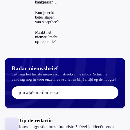
bankpassen
zichtbaar in
ING-app: is dat
Kun je echt
wel veilig?
beter slapen
van slaapthee?
Maakt het
nieuwe ‘recht
op reparatie’
repareren ook
echt
aantrekkelijker?
Radar nieuwsbrief
Ontvang het laatste nieuws rechtstreeks in je inbox. Schrijf je
vandaag nog in voor onze nieuwsbrief en blijf altijd op de hoogte!
E-mailadres:
Tip de redactie
Jouw suggestie, onze brandstof! Deel je ideeën voor