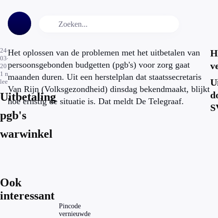
24-
Het oplossen van de problemen met het uitbetalen van
H
03-
persoonsgebonden budgetten (pgb's) voor zorg gaat
v
2015
1
min.
maanden duren. Uit een herstelplan dat staatssecretaris
U
leestijd
Van Rijn (Volksgezondheid) dinsdag bekendmaakt, blijkt
d
Uitbetaling
hoe ernstig de situatie is. Dat meldt De Telegraaf.
S
pgb's
warwinkel
Ook
interessant
Pincode
vernieuwde