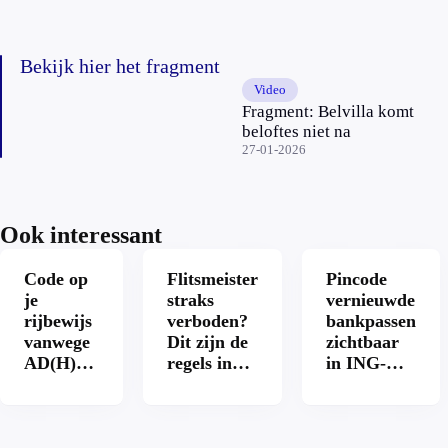
Bekijk hier het fragment
Video
Fragment: Belvilla komt
beloftes niet na
27-01-2026
Ook interessant
Code op
Flitsmeister
Pincode
je
straks
vernieuwde
rijbewijs
verboden?
bankpassen
vanwege
Dit zijn de
zichtbaar
AD(H)D
regels in
in ING-
of
Nederland
app: is dat
autisme?
en het
wel veilig?
Zo
buitenland
verwijder