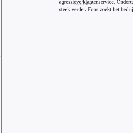
agressieve klantenservice. Ondert
verzekerd
27-01-2026
steek verder. Fons zoekt het bedrij
op de
piste?
?