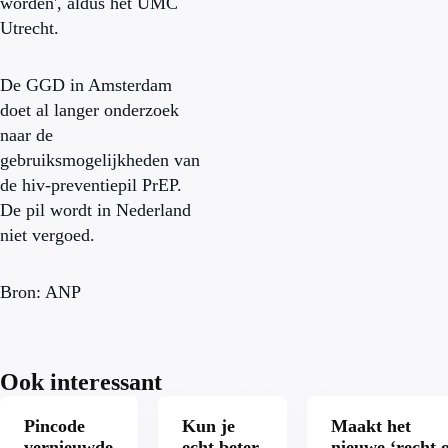
worden', aldus het UMC
Utrecht.
De GGD in Amsterdam
doet al langer onderzoek
naar de
gebruiksmogelijkheden van
de hiv-preventiepil PrEP.
De pil wordt in Nederland
niet vergoed.
Bron: ANP
Ook interessant
Pincode
Kun je
Maakt het
vernieuwde
echt beter
nieuwe ‘recht 