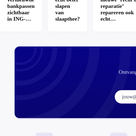
bankpassen
slapen
reparatie’
zichtbaar
van
repareren ook
in ING-
slaapthee?
echt
app: is dat
aantrekkelijke
wel veilig?
Ontvang