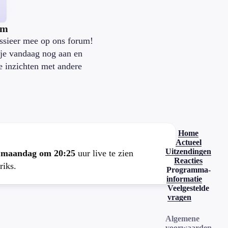
um
ssieer mee op ons forum!
je vandaag nog aan en
je inzichten met andere
.
Home
Actueel
Uitzendingen
e
maandag om 20:25
uur live te zien
Reacties
riks.
Programma-
informatie
Veelgestelde
vragen
Algemene
voorwaarden