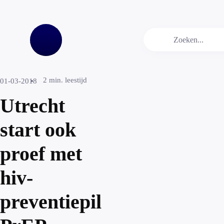
2
min. leestijd
01-03-2018
Utrecht
start ook
proef met
hiv-
preventiepil