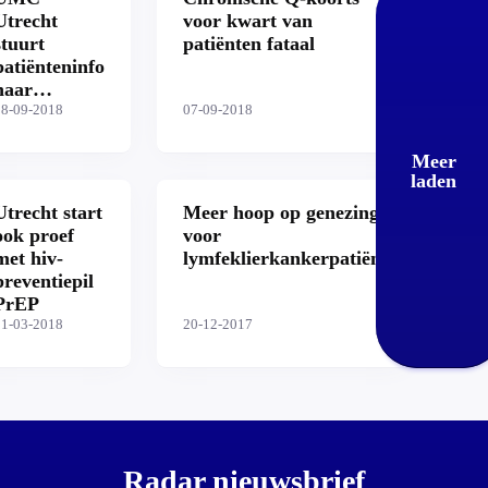
Utrecht
voor kwart van
stuurt
patiënten fataal
patiënteninfo
naar
verkeerd
28-09-2018
07-09-2018
adres
Meer
laden
Utrecht start
Meer hoop op genezing
ook proef
voor
met hiv-
lymfeklierkankerpatiënt
preventiepil
PrEP
01-03-2018
20-12-2017
Radar nieuwsbrief