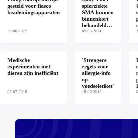
gesteld voor fiasco
spierziekte
beademingsapparaten
SMA kunnen
binnenkort
behandeld
30-06-2022
worden in
09-03-2021
het UMC
Utrecht
Medische
'Strengere
experimenten met
regels voor
dieren zijn inefficiënt
allergie-info
op
voedseletiket'
05-07-2018
18-06-2018