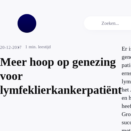
1
min. leestijd
20-12-2017
Er 
gen
Meer hoop op genezing
pat
voor
erns
lym
lymfeklierkankerpatiënt
het
en 
hee
Gro
suc
met