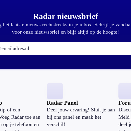
Radar nieuwsbrief
 het laatste nieuws rechtstreeks in je inbox. Schrijf je vandaa
voor onze nieuwsbrief en blijf altijd op de hoogte!
E-mailadres:
p
Radar Panel
For
tip of een
Deel jouw ervaring! Sluit je aan
Discu
Voeg Radar toe aan
bij ons panel en maak het
Meld 
n op je telefoon en
verschil!
deel 