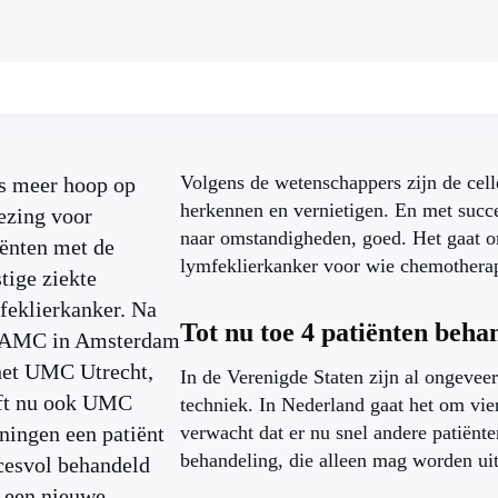
Volgens de wetenschappers zijn de cell
is meer hoop op
herkennen en vernietigen. En met succe
ezing voor
naar omstandigheden, goed. Het gaat o
iënten met de
lymfeklierkanker voor wie chemotherapi
tige ziekte
feklierkanker. Na
Tot nu toe 4 patiënten beha
 AMC in Amsterdam
het UMC Utrecht,
In de Verenigde Staten zijn al ongeve
ft nu ook UMC
techniek. In Nederland gaat het om vi
ningen een patiënt
verwacht dat er nu snel andere patiënt
behandeling, die alleen mag worden ui
cesvol behandeld
 een nieuwe