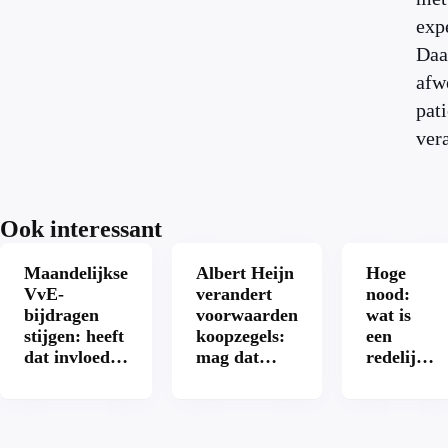
exp
Daa
afw
pat
ver
Ook interessant
Maandelijkse
Albert Heijn
Hoge
VvE-
verandert
nood:
bijdragen
voorwaarden
wat is
stijgen: heeft
koopzegels:
een
dat invloed
mag dat
redelijke
op je
zomaar?
prijs
hypotheek?
voor een
openbaar
toilet?