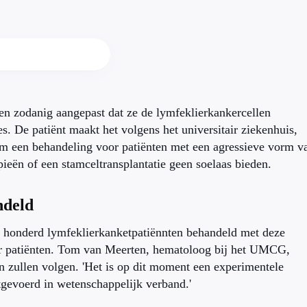
en zodanig aangepast dat ze de lymfeklierkankercellen
s. De patiënt maakt het volgens het universitair ziekenhuis,
m een behandeling voor patiënten met een agressieve vorm v
eën of een stamceltransplantatie geen soelaas bieden.
ndeld
er honderd lymfeklierkanketpatiënnten behandeld met deze
er patiënten. Tom van Meerten, hematoloog bij het UMCG,
en zullen volgen. 'Het is op dit moment een experimentele
tgevoerd in wetenschappelijk verband.'