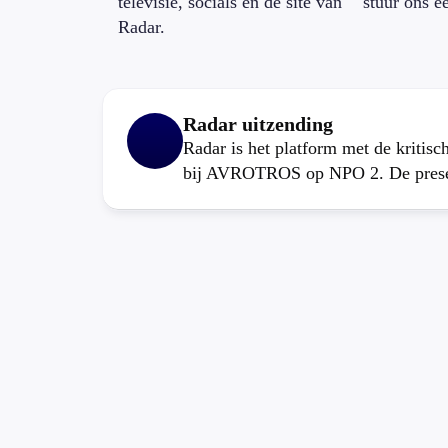
televisie, socials en de site van
stuur ons e
Radar.
Radar uitzending
Radar is het platform met de kritis
bij AVROTROS op NPO 2. De present