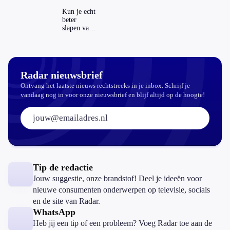
zichtbaar in
ING-app:
Kun je echt
is dat wel
beter
veilig?
slapen van
slaapthee?
Radar nieuwsbrief
Ontvang het laatste nieuws rechtstreeks in je inbox. Schrijf je
vandaag nog in voor onze nieuwsbrief en blijf altijd op de hoogte!
E-mailadres:
Tip de redactie
Jouw suggestie, onze brandstof! Deel je ideeën voor
nieuwe consumenten onderwerpen op televisie, socials
en de site van Radar.
WhatsApp
Heb jij een tip of een probleem? Voeg Radar toe aan de