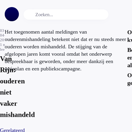
03-
Het toegenomen aantal meldingen van
O
04-
ouderenmishandeling betekent niet dat er nu steeds meer
k
2015
1
min.
ouderen worden mishandeld. De stijging van de
B
leestijd
afgelopen jaren komt vooral omdat het onderwerp
e
Van
bespreekbaar is geworden, onder meer dankzij een
a
actieplan en een publiekscampagne.
Rijn:
O
ouderen
g
niet
vaker
mishandeld
Gerelateerd