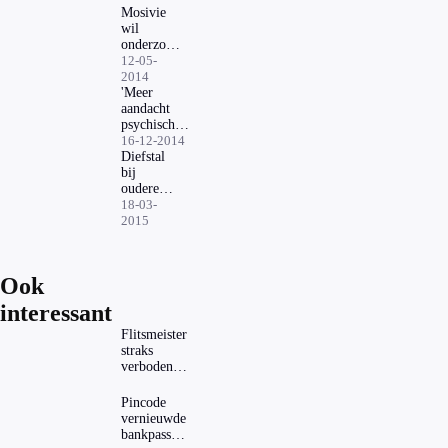
Mosivie
wil
onderzoek
ontspoorde
12-05-
mantelzorg
2014
'Meer
aandacht
psychische
schade
16-12-2014
slachtoffers'
Diefstal
bij
ouderen
vaak
18-03-
door
2015
familielid
Ook
interessant
Flitsmeister
straks
verboden?
Dit zijn de
regels in
Pincode
Nederland
vernieuwde
en het
bankpassen
buitenland