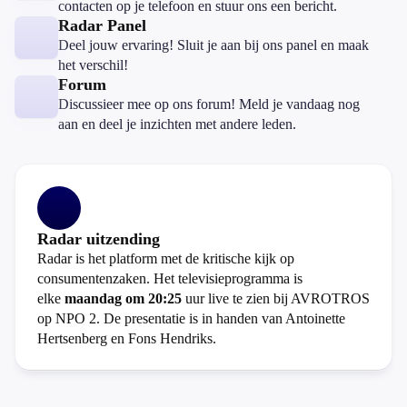
contacten op je telefoon en stuur ons een bericht.
Radar Panel
Deel jouw ervaring! Sluit je aan bij ons panel en maak
het verschil!
Forum
Discussieer mee op ons forum! Meld je vandaag nog
aan en deel je inzichten met andere leden.
Radar uitzending
Radar is het platform met de kritische kijk op
consumentenzaken. Het televisieprogramma is
elke
maandag om 20:25
uur live te zien bij AVROTROS
op NPO 2. De presentatie is in handen van Antoinette
Hertsenberg en Fons Hendriks.