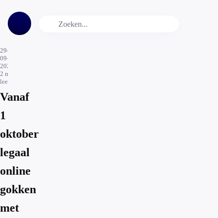
29-
09-
2021
2
min.
leestijd
Vanaf
1
oktober
legaal
online
gokken
met