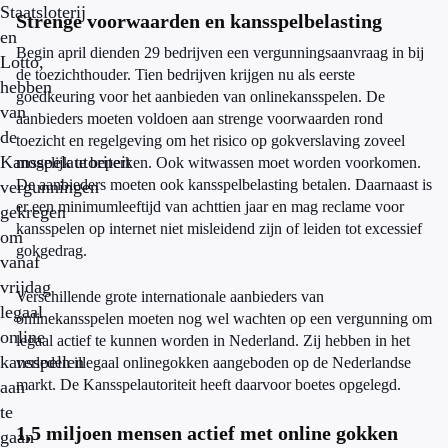
Staatsloterij
Strenge voorwaarden en kansspelbelasting
en
Begin april dienden 29 bedrijven een vergunningsaanvraag in bij
Lotto,
de toezichthouder. Tien bedrijven krijgen nu als eerste
hebben
goedkeuring voor het aanbieden van onlinekansspelen. De
van
aanbieders moeten voldoen aan strenge voorwaarden rond
de
toezicht en regelgeving om het risico op gokverslaving zoveel
Kansspelautoriteit
mogelijk te beperken. Ook witwassen moet worden voorkomen.
De aanbieders moeten ook kansspelbelasting betalen. Daarnaast is
vergunningen
er een minimumleeftijd van achttien jaar en mag reclame voor
gekregen
kansspelen op internet niet misleidend zijn of leiden tot excessief
om
gokgedrag.
vanaf
vrijdag
Verschillende grote internationale aanbieders van
legaal
onlinekansspelen moeten nog wel wachten op een vergunning om
online
legaal actief te kunnen worden in Nederland. Zij hebben in het
kansspellen
verleden illegaal onlinegokken aangeboden op de Nederlandse
markt. De Kansspelautoriteit heeft daarvoor boetes opgelegd.
aan
te
1,5 miljoen mensen actief met online gokken
gaan