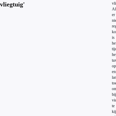
vliegtuig'
vl
Al
er
ni
re
ko
is
he
ti
he
ta
op
en
la
to
o
bi
vi
te
ki