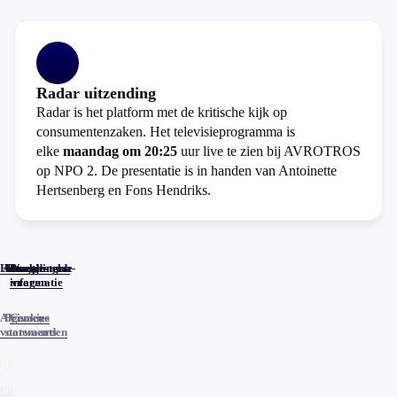
Radar uitzending
Radar is het platform met de kritische kijk op
consumentenzaken. Het televisieprogramma is
elke
maandag om 20:25
uur live te zien bij AVROTROS
op NPO 2. De presentatie is in handen van Antoinette
Hertsenberg en Fons Hendriks.
Home
Actueel
Uitzendingen
Reacties
Programma-
Veelgestelde
informatie
vragen
Algemene
Privacy
Cookies
voorwaarden
statements