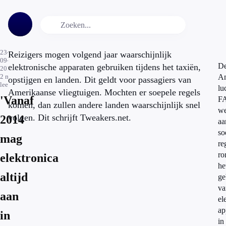
23-
Reizigers mogen volgend jaar waarschijnlijk
09-
D
elektronische apparaten gebruiken tijdens het taxiën,
2013
2
min.
Am
opstijgen en landen. Dit geldt voor passagiers van
leestijd
lu
Amerikaanse vliegtuigen. Mochten er soepele regels
'Vanaf
F
komen, dan zullen andere landen waarschijnlijk snel
we
volgen. Dit schrijft Tweakers.net.
2014
aa
so
mag
re
r
elektronica
he
altijd
ge
va
aan
el
ap
in
in