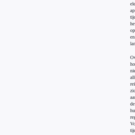
el
ap
ti
he
op
en
la
Ov
ho
ni
al
re
zi
aa
de
hu
re
Vo
ti