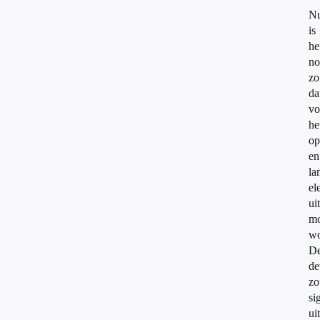
N
is
he
no
zo
da
vo
he
op
en
la
el
ui
mo
wo
D
de
zo
si
ui