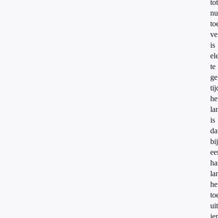
tot
nu
to
ve
is
el
te
ge
ti
he
la
is
da
bij
ee
ha
la
he
to
uit
ie