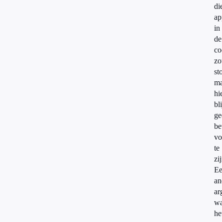
di
ap
in
de
co
zo
st
ma
hi
bli
ge
be
vo
te
zi
E
an
ar
w
he