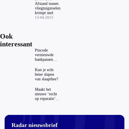
Afstand tussen
vliegtuigstoelen
krimpt snel
13-04-2015
Ook
interessant
Pincode
vernieuwde
bankpassen
zichtbaar in
ING-app: is dat
Kun je echt
wel veilig?
beter slapen
van slaapthee?
Maakt het
nieuwe ‘recht
op reparatie’
repareren ook
echt
aantrekkelijker?
Radar nieuwsbrief