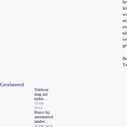
he
ta
wo
sm
en
ta
ve
ge
Br
Tw
Gerelateerd
Telefoon
mag aan
tijdens
de
15-04-
vlucht
2014
Risico bij
automatisch
landen
ontdekt
26-06-2014