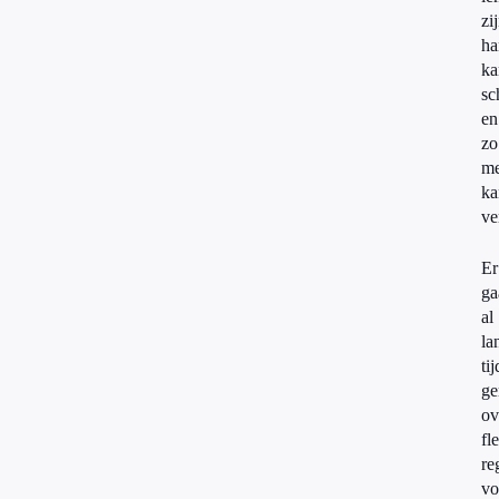
zi
ha
ka
sc
en
zo
me
ka
ve
Er
ga
al
la
tij
ge
ov
fl
re
vo