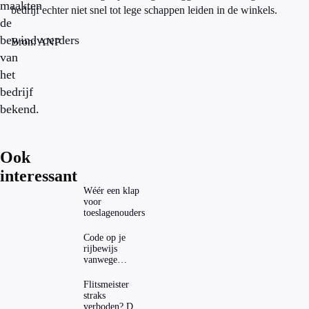
maakten
bedrijf echter niet snel tot lege schappen leiden in de winkels.
de
bewindvoerders
Bron: ANP
van
het
bedrijf
bekend.
Ook
interessant
Wéér een klap
voor
toeslagenouders
Code op je
rijbewijs
vanwege
AD(H)D of
autisme? Zo
Flitsmeister
verwijder je
straks
hem
verboden? Dit