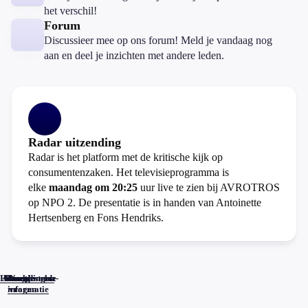
het verschil!
Forum
Discussieer mee op ons forum! Meld je vandaag nog
aan en deel je inzichten met andere leden.
Radar uitzending
Radar is het platform met de kritische kijk op
consumentenzaken. Het televisieprogramma is
elke
maandag om 20:25
uur live te zien bij AVROTROS
op NPO 2. De presentatie is in handen van Antoinette
Hertsenberg en Fons Hendriks.
Home
Actueel
Uitzendingen
Reacties
Programma-
Veelgestelde
informatie
vragen