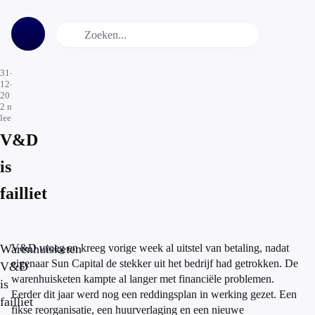
31-
12-
2015
2
min.
leestijd
V&D
is
failliet
Warenhuisketen
V&D vroeg en kreeg vorige week al uitstel van betaling, nadat
eigenaar Sun Capital de stekker uit het bedrijf had getrokken. De
V&D
warenhuisketen kampte al langer met financiële problemen.
is
Eerder dit jaar werd nog een reddingsplan in werking gezet. Een
failliet
fikse reorganisatie, een huurverlaging en een nieuwe