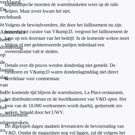
verklaard.
kapitaalinjectie moesten de warenhuisketen weer op de rails
De
helpen. Maar zover kwam het niet.
rechtbank
in
Volgens de bewindvoerders, die door het faillissement nu zijn
Amsterdam
benoemd tot curator van V&amp;D, vergroot het faillissement de
kans op een doorstart van het bedrijf. In de komende weken moet
heeft
blijken of met geïnteresseerde partijen inderdaad een
donderdag
overeenkomst valt te sluiten.
op
de
Details over dit proces werden donderdag niet gemeld. De
laatste
curatoren en V&amp;D waren donderdagmiddag niet direct
dag
bereikbaar voor commentaar.
van
het
De komende tijd blijven de warenhuizen, La Place-restaurants,
het distributiecentrum en de hoofdkantoren van V&D open. Het
jaar
loon van de 10.000 werknemers wordt daarbij, gedurende zes
het
weken, betaald door het UWV.
faillissement
uitgesproken,
De afgelopen dagen staakten leveranciers de bevoorrading van
zo
V&D. Omdat de magazijnen nog vol liggen, zal dit volgens het