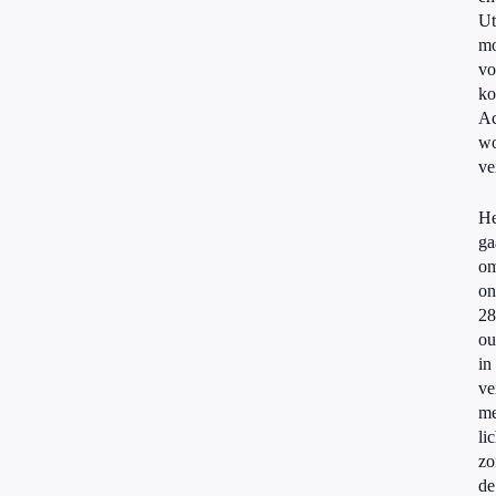
Ut
mo
vo
ko
Ac
wo
ve
He
ga
o
on
28
ou
in
ve
me
li
zo
de