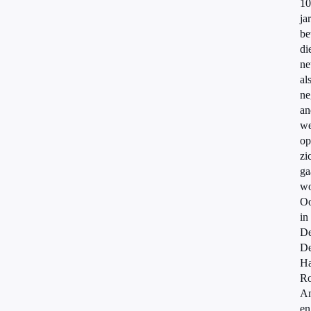
10
ja
be
di
ne
al
ne
an
we
op
zi
ga
wo
O
in
De
D
Ha
Ro
A
en