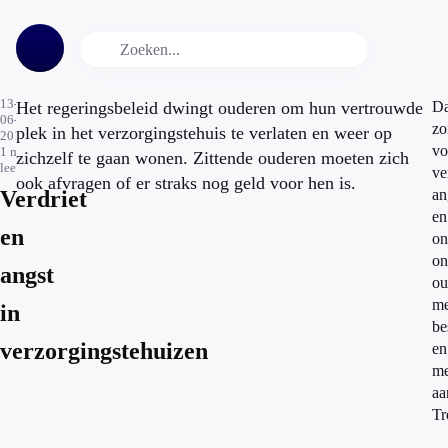
13-
Het regeringsbeleid dwingt ouderen om hun vertrouwde
Da
06-
zo
plek in het verzorgingstehuis te verlaten en weer op
2013
vo
1
min.
zichzelf te gaan wonen. Zittende ouderen moeten zich
leestijd
ve
ook afvragen of er straks nog geld voor hen is.
Verdriet
an
en
en
o
on
angst
ou
me
in
be
verzorgingstehuizen
en
me
aa
Tr