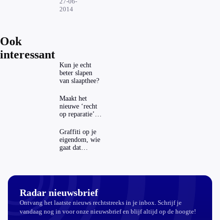
jarige
27-06-
2014
Ook
interessant
Kun je echt
beter slapen
van slaapthee?
Maakt het
nieuwe ‘recht
op reparatie’
repareren ook
echt
Graffiti op je
aantrekkelijker?
eigendom, wie
gaat dat
betalen?
Radar nieuwsbrief
Ontvang het laatste nieuws rechtstreeks in je inbox. Schrijf je
vandaag nog in voor onze nieuwsbrief en blijf altijd op de hoogte!