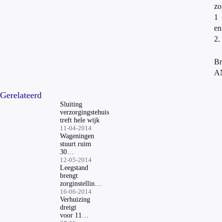
zo
1
en
2.
Br
A
Gerelateerd
Sluiting
verzorgingstehuis
treft hele wijk
11-04-2014
Wageningen
stuurt ruim
30
bejaarden
12-05-2014
uit huis
Leegstand
brengt
zorginstellingen
in problemen
16-06-2014
Verhuizing
dreigt
voor 111-