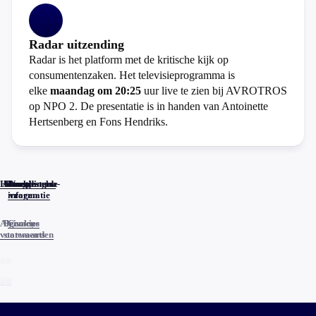
Radar uitzending
Radar is het platform met de kritische kijk op
consumentenzaken. Het televisieprogramma is
elke
maandag om 20:25
uur live te zien bij AVROTROS
op NPO 2. De presentatie is in handen van Antoinette
Hertsenberg en Fons Hendriks.
Home
Actueel
Uitzendingen
Reacties
Programma-
Veelgestelde
informatie
vragen
Algemene
Privacy
Cookies
voorwaarden
statements