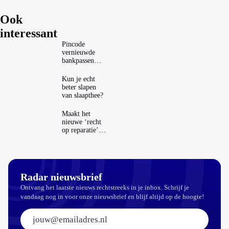
Ook
interessant
Pincode
vernieuwde
bankpassen
zichtbaar in
ING-app: is dat
Kun je echt
wel veilig?
beter slapen
van slaapthee?
Maakt het
nieuwe ‘recht
op reparatie’
repareren ook
echt
aantrekkelijker?
Radar nieuwsbrief
Ontvang het laatste nieuws rechtstreeks in je inbox. Schrijf je
vandaag nog in voor onze nieuwsbrief en blijf altijd op de hoogte!
E-mailadres: