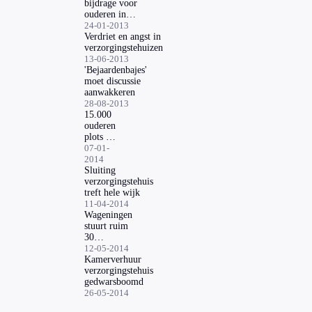
bijdrage voor
ouderen in
bejaardenhuis
24-01-2013
omhoog'
Verdriet en angst in
verzorgingstehuizen
13-06-2013
'Bejaardenbajes'
moet discussie
aanwakkeren
28-08-2013
15.000
ouderen
plots te
gezond
07-01-
voor
2014
tehuis
Sluiting
verzorgingstehuis
treft hele wijk
11-04-2014
Wageningen
stuurt ruim
30
bejaarden
12-05-2014
uit huis
Kamerverhuur
verzorgingstehuis
gedwarsboomd
26-05-2014