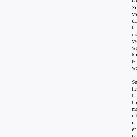
on
Z
vr
da
ha
mo
ve
w
ko
te
wo
Sm
he
ha
ho
mo
ui
da
er
ee