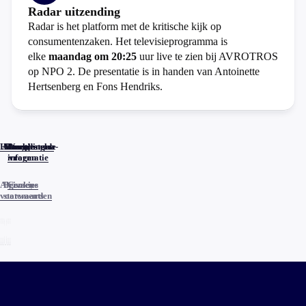
Radar uitzending
Radar is het platform met de kritische kijk op
consumentenzaken. Het televisieprogramma is
elke
maandag om 20:25
uur live te zien bij AVROTROS
op NPO 2. De presentatie is in handen van Antoinette
Hertsenberg en Fons Hendriks.
Home
Actueel
Uitzendingen
Reacties
Programma-
Veelgestelde
informatie
vragen
Algemene
Privacy
Cookies
voorwaarden
statements