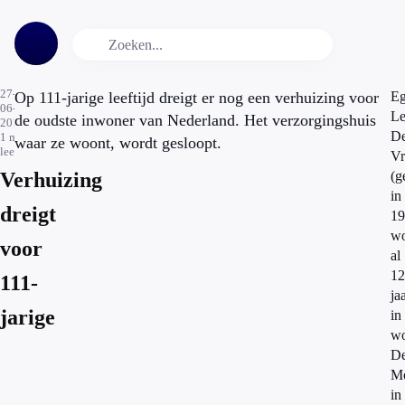
27-
Op 111-jarige leeftijd dreigt er nog een verhuizing voor
Eg
06-
Le
de oudste inwoner van Nederland. Het verzorgingshuis
2014
D
1
min.
waar ze woont, wordt gesloopt.
leestijd
Vr
Verhuizing
(g
in
dreigt
19
wo
voor
al
12
111-
ja
jarige
in
wo
D
Mo
in