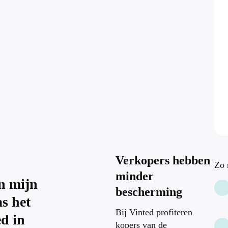
Verkopers hebben
Zo 
minder
en mijn
bescherming
s het
Bij Vinted profiteren
ed in
kopers van de