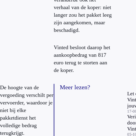
verhaal van de koper: niet
langer zou het pakket leeg
zijn aangekomen, maar
beschadigd.
Vinted besloot daarop het
aankoopbedrag van 817
euro terug te storten aan
de koper.
Meer lezen?
De hoogte van de
Let 
vergoeding verschilt per
Vin
vervoerder, waardoor je
jou
niet bij elke
adve
17-0
Veri
pakketdienst het
geb
doo
voo
volledige bedrag
Vin
terugkrijgt.
wat 
05-1