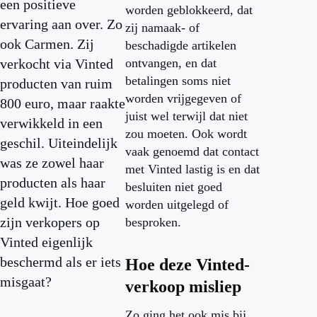
een positieve
worden geblokkeerd, dat
ervaring aan over. Zo
zij namaak- of
ook Carmen. Zij
beschadigde artikelen
verkocht via Vinted
ontvangen, en dat
betalingen soms niet
producten van ruim
worden vrijgegeven of
800 euro, maar raakte
juist wel terwijl dat niet
verwikkeld in een
zou moeten. Ook wordt
geschil. Uiteindelijk
vaak genoemd dat contact
was ze zowel haar
met Vinted lastig is en dat
producten als haar
besluiten niet goed
geld kwijt. Hoe goed
worden uitgelegd of
zijn verkopers op
besproken.
Vinted eigenlijk
beschermd als er iets
Hoe deze Vinted-
misgaat?
verkoop misliep
Zo ging het ook mis bij