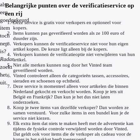
als
Belangrijke punten over de verificatieservice op
een
een rij
goedgekeurd
Deze service is gratis voor verkopers en optioneel voor
item
kopers.
Items kunnen pas geverifieerd worden als ze 100 euro of
toch
duurder zijn.
nep
Verkopers kunnen de verificatieservice niet voor hun eigen
artikel kopen. De keuze ligt alleen bij de kopers.
is?
Verkopers kunnen de verificatieoptie niet verwijderen van hun
Radar
artikel.
Niet alle merken kunnen nog door het Vinted team
zoekt
geverifieerd worden.
het
Vinted controleert alleen de categorieën tassen, accessoires,
sieraden en schoenen op echtheid.
uit.
Deze service is momenteel alleen voor artikelen die binnen
Nederland gekocht en verkocht worden. Koop je iets uit
België en Frankrijk? Dan kun je het dus niet laten
onderzoeken.
Koop je twee items van dezelfde verkoper? Dan worden ze
samen verstuurd. Voor zulke items in een bundel kun je de
service niet kiezen.
Elk extra item dat niets te maken heeft met de advertentie kan
tijdens de fysieke controle verwijderd worden door Vinted.
Dat geldt ook voor items die de verkoper als cadeau voor de
koper in het pakket heeft toegevoegd.