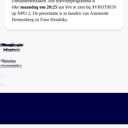
consumentenzaken. Het televisieprogramma is
elke
maandag om 20:25
uur live te zien bij AVROTROS
op NPO 2. De presentatie is in handen van Antoinette
Hertsenberg en Fons Hendriks.
Home
Actueel
Uitzendingen
Reacties
Programma-
Veelgestelde
informatie
vragen
Algemene
Privacy
Cookies
voorwaarden
statements