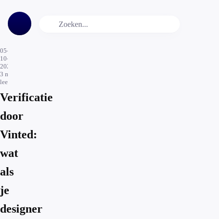
05-
10-
2023
3
min.
leestijd
Verificatie
door
Vinted:
wat
als
je
designer