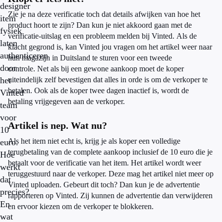
designer
Zie je na deze verificatie toch dat details afwijken van hoe het
item
product hoort te zijn? Dan kun je niet akkoord gaan met de
fysiek
verificatie-uitslag en een probleem melden bij Vinted.
Als de
laten
klacht gegrond is, kan Vinted jou vragen om het artikel weer naar
authenticeren
hun magazijn in Duitsland te sturen voor een tweede
door
controle.
Net als bij
een gewone aankoop moet de koper
het
uiteindelijk zelf bevestigen dat alles in orde is om de verkoper te
betalen. Ook als de koper twee dagen inactief is, wordt de
Vinted
betaling vrijgegeven aan de verkoper.
team
voor
Artikel is nep. Wat nu?
10
Als het item niet echt is, krijg je als koper een volledige
euro.
terugbetaling van de complete aankoop inclusief de 10 euro die je
Hoe
betaalt voor de verificatie van het item. Het artikel wordt weer
werkt
teruggestuurd naar de verkoper. Deze mag het artikel niet meer op
dat
Vinted uploaden.
Gebeurt dit toch? Dan kun je de advertentie
precies?
rapporteren op Vinted. Zij kunnen de advertentie dan verwijderen
En
en ervoor kiezen om de verkoper te blokkeren.
wat