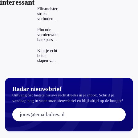
interessant
Flitsmeister
straks
verboden?
Dit zijn de
regels in
Pincode
Nederland
vernieuwde
en het
bankpassen
buitenland
zichtbaar in
ING-app:
Kun je echt
is dat wel
beter
veilig?
slapen van
slaapthee?
Radar nieuwsbrief
Ontvang het laatste nieuws rechtstreeks in je inbox. Schrijf je
vandaag nog in voor onze nieuwsbrief en blijf altijd op de hoogte!
E-mailadres: