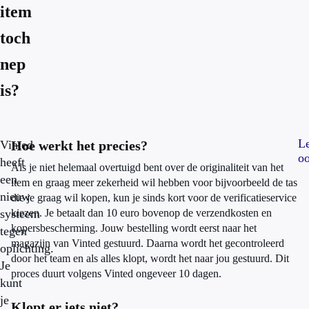
item
toch
nep
is?
L
Vinted
Hoe werkt het precies?
oo
heeft
Als je niet helemaal overtuigd bent over de originaliteit van het
een
item en graag meer zekerheid wil hebben voo
r bijvoorbeeld de tas
nieuw
die
je graag wil kopen, kun
je sinds kort vo
or de verificatieservice
systeem
kiezen. Je betaalt dan 10 euro bovenop de verzendkosten en
kopersbescherming. Jouw bestelling wordt eerst naar het
tegen
magazijn van Vinted gestuurd. Daarna wordt het gecontroleerd
oplichting.
door het team en als alles klopt, wordt het naar jou gestuurd. Dit
Je
proces duurt volgens Vinted ongeveer 10 dagen.
kunt
je
Klopt er iets niet?