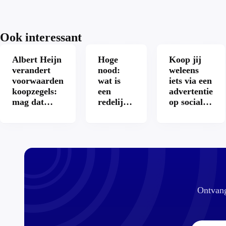
Ook interessant
Albert Heijn
Hoge
Koop jij
verandert
nood:
weleens
voorwaarden
wat is
iets via een
koopzegels:
een
advertentie
mag dat
redelijke
op sociale
zomaar?
prijs
media?
voor een
openbaar
toilet?
Ontvang