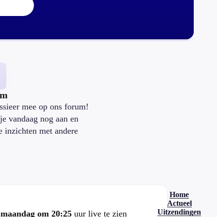
um
ssieer mee op ons forum!
je vandaag nog aan en
je inzichten met andere
.
Home
Actueel
Uitzendingen
e
maandag om 20:25
uur live te zien