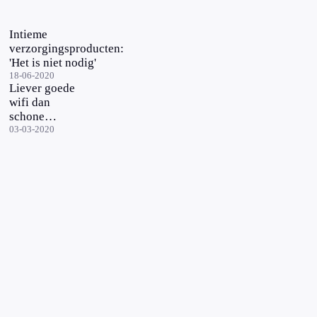
Intieme
verzorgingsproducten:
'Het is niet nodig'
18-06-2020
Liever goede
wifi dan
schone
onderbroeken
03-03-2020
en gezonde
voeding