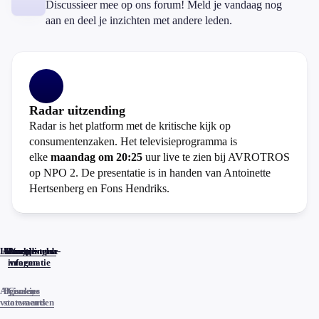
Discussieer mee op ons forum! Meld je vandaag nog
aan en deel je inzichten met andere leden.
Radar uitzending
Radar is het platform met de kritische kijk op
consumentenzaken. Het televisieprogramma is
elke
maandag om 20:25
uur live te zien bij AVROTROS
op NPO 2. De presentatie is in handen van Antoinette
Hertsenberg en Fons Hendriks.
Home
Actueel
Uitzendingen
Reacties
Programma-
Veelgestelde
informatie
vragen
Algemene
Privacy
Cookies
voorwaarden
statements