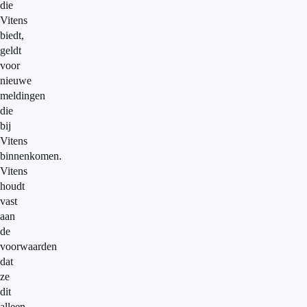
die
Vitens
biedt,
geldt
voor
nieuwe
meldingen
die
bij
Vitens
binnenkomen.
Vitens
houdt
vast
aan
de
voorwaarden
dat
ze
dit
alleen