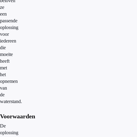
beloven
ze
een
passende
oplossing
voor
iedereen
die
moeite
heeft
met
het
opnemen
van
de
waterstand.
Voorwaarden
De
oplossing