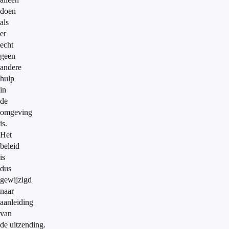
doen
als
er
echt
geen
andere
hulp
in
de
omgeving
is.
Het
beleid
is
dus
gewijzigd
naar
aanleiding
van
de uitzending.