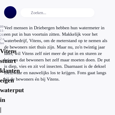
09-
Veel mensen in Driebergen hebben hun watermeter in
11-
een put in hun voortuin zitten. Makkelijk voor het
2020
2
min.
waterbedrijf, Vitens, om de meterstand op te nemen als
leestijd
de bewoners niet thuis zijn. Maar nu, zo'n twintig jaar
Vitens
later, wil Vitens zelf niet meer de put in en sturen ze
brieven dat bewoners het zelf maar moeten doen. De put
stuurt
is diep, vies en zit vol insecten. Daarnaast is de deksel
klanten
loeizwaar en nauwelijks los te krijgen. Fons gaat langs
bij de bewoners én bij Vitens.
eigen
waterput
in
|