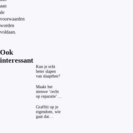
aan
de
voorwaarden
worden
voldaan.
Ook
interessant
Kun je echt
beter slapen
van slaapthee?
Maakt het
nieuwe ‘recht
op reparatie’
repareren ook
echt
Graffiti op je
aantrekkelijker?
eigendom, wie
gaat dat
betalen?